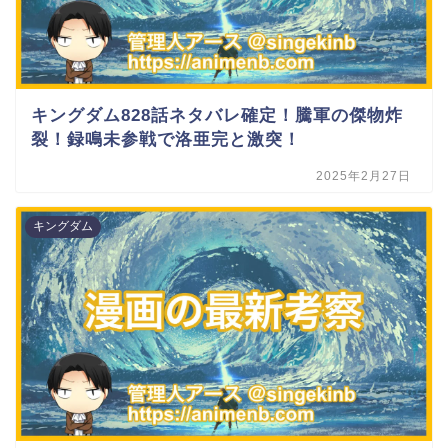
キングダム828話ネタバレ確定！騰軍の傑物炸
裂！録鳴未参戦で洛亜完と激突！
2025年2月27日
キングダム