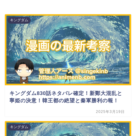
キングダム
キングダム830話ネタバレ確定！新鄭大混乱と
寧姫の決意！韓王都の絶望と秦軍勝利の報！
2025年3月19日
キングダム