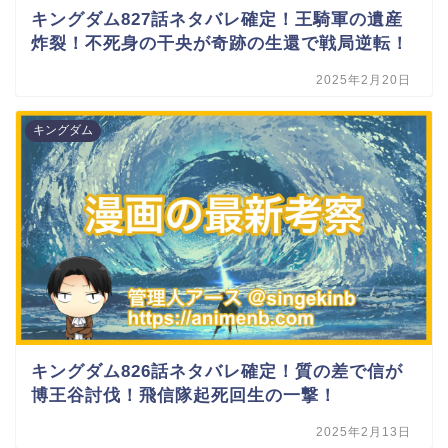
キングダム827話ネタバレ確定！王騎軍の遺産
炸裂！不死身の干央が奇跡の生還で戦局逆転！
2025年2月20日
キングダム
キングダム826話ネタバレ確定！質の差で信が
博王谷討伐！飛信隊起死回生の一撃！
2025年2月13日