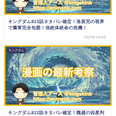
キングダム823話ネタバレ確定！洛亜完の視界
で騰軍完全包囲！信絶体絶命の危機！
2025年1月9日
キングダム
キングダム822話ネタバレ確定！魏趙の凶星判