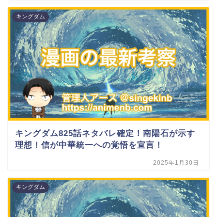
キングダム
キングダム825話ネタバレ確定！南陽石が示す
理想！信が中華統一への覚悟を宣言！
2025年1月30日
キングダム