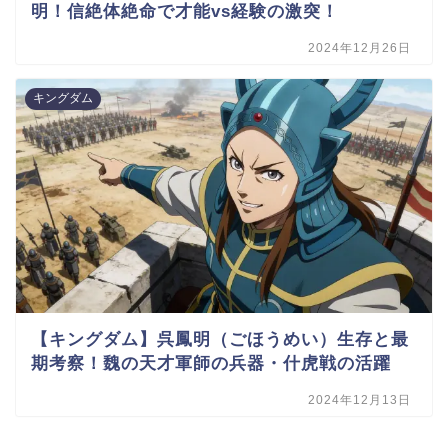
明！信絶体絶命で才能vs経験の激突！
2024年12月26日
キングダム
【キングダム】呉鳳明（ごほうめい）生存と最
期考察！魏の天才軍師の兵器・什虎戦の活躍
2024年12月13日