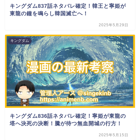
キングダム837話ネタバレ確定！韓王と寧姫が
東龍の鐘を鳴らし韓国滅亡へ！
2025年5月29日
キングダム
キングダム836話ネタバレ確定！寧姫が東龍の
塔へ決死の決断！騰が待つ無血開城の行方！
2025年5月15日