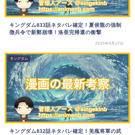
キングダム833話ネタバレ確定！夏侯龍の強制
徴兵令で新鄭崩壊！洛亜完帰還の衝撃
2025年4月17日
キングダム
キングダム832話ネタバレ確定！羌瘣将軍の武