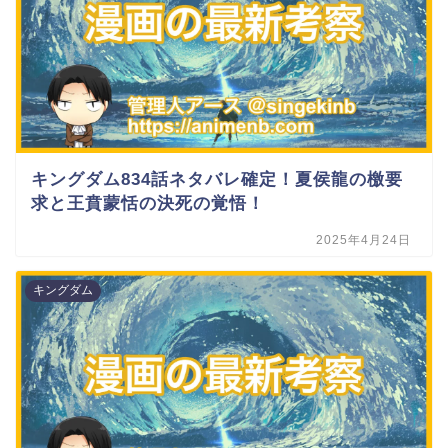
キングダム834話ネタバレ確定！夏侯龍の檄要
求と王賁蒙恬の決死の覚悟！
2025年4月24日
キングダム