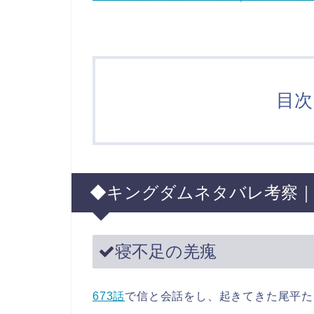
目次 
◆キングダムネタバレ考察｜
寝不足の羌瘣
673話
で信と会話をし、起きてきた尾平た