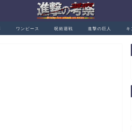
事
ワンピース
呪術迴戦
進撃の巨人
キ