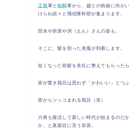
王翦
軍と
桓騎
軍から、趙との前線に向か
けられ続々と飛信隊幹部が集まります。
田永や崇原や渕（えん）さんの姿も。
そこに、髪を切った羌瘣が到着します。
短くなった前髪を羌礼に整えてもらった
皆が驚き我呂は思わず「かわいい」とつ
皆からツッコまれる我呂（笑）
六将も復活して新しい時代が始まるのだ
か、と真面目に言う崇原。