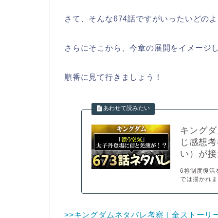
さて、そんな674話ですがいったいどの
さらにそこから、今章の展開をイメージ
順番に見て行きましょう！
キングダ
じ感想考
い）が接
6将制度復活
では描かれま
>>キングダムネタバレ考察｜全ストーリ