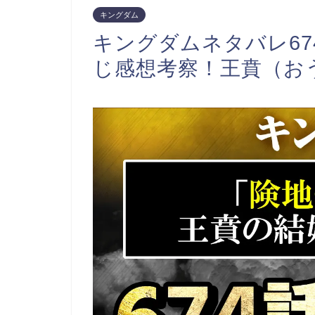
キングダム
キングダムネタバレ6
じ感想考察！王賁（お