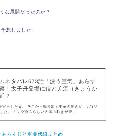
ような展開だったのか？
し予想しました。
ムネタバレ673話「漂う空気」あらす
察！太子丹登場に信と羌瘣（きょうか
近？
を宣言した秦。 そこから動き出す中華の動きが、673話
した。 キングダムらしい各国の動きが登...
ーあらすじと重要伏線まとめ