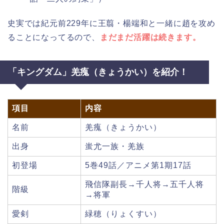
史実では紀元前229年に王翦・楊端和と一緒に趙を攻め
ることになってるので、
まだまだ活躍は続きます。
「キングダム」羌瘣（きょうかい）を紹介！
項目
内容
名前
羌瘣（きょうかい）
出身
蚩尤一族・羌族
初登場
5巻49話／アニメ第1期17話
飛信隊副長→千人将→五千人将
階級
→将軍
愛剣
緑穂（りょくすい）