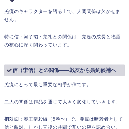
羌瘣のキャラクターを語る上で、人間関係は欠かせま
せん。
特に信・河了貂・羌礼との関係は、羌瘣の成長と物語
の核心に深く関わっています。
信（李信）との関係――戦友から婚約候補へ
羌瘣にとって最も重要な相手が信です。
二人の関係は作品を通じて大きく変化していきます。
初対面：
秦王暗殺編（5巻〜）で、羌瘣は暗殺者として
信と敵対。しかし直後の共闘で互いの腕を認め合い、