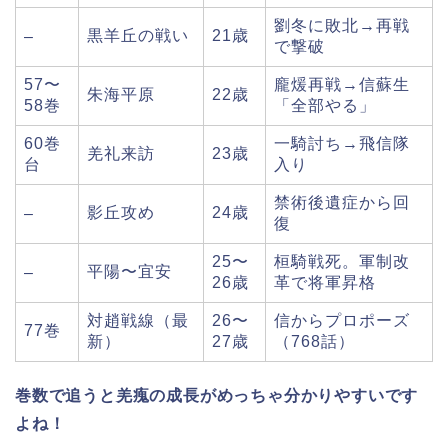
劉冬に敗北→再戦
黒羊丘の戦い
21歳
–
で撃破
57〜
龐煖再戦→信蘇生
朱海平原
22歳
58巻
「全部やる」
60巻
一騎討ち→飛信隊
羌礼来訪
23歳
台
入り
禁術後遺症から回
影丘攻め
24歳
–
復
25〜
桓騎戦死。軍制改
平陽〜宜安
–
26歳
革で将軍昇格
対趙戦線（最
26〜
信からプロポーズ
77巻
新）
27歳
（768話）
巻数で追うと羌瘣の成長がめっちゃ分かりやすいです
よね！