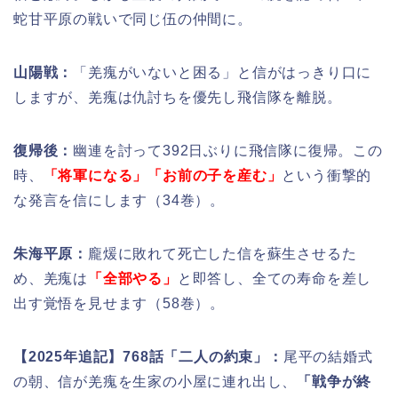
蛇甘平原の戦いで同じ伍の仲間に。
山陽戦：
「羌瘣がいないと困る」と信がはっきり口に
しますが、羌瘣は仇討ちを優先し飛信隊を離脱。
復帰後：
幽連を討って392日ぶりに飛信隊に復帰。この
時、
「将軍になる」「お前の子を産む」
という衝撃的
な発言を信にします（34巻）。
朱海平原：
龐煖に敗れて死亡した信を蘇生させるた
め、羌瘣は
「全部やる」
と即答し、全ての寿命を差し
出す覚悟を見せます（58巻）。
【2025年追記】768話「二人の約束」：
尾平の結婚式
の朝、信が羌瘣を生家の小屋に連れ出し、
「戦争が終