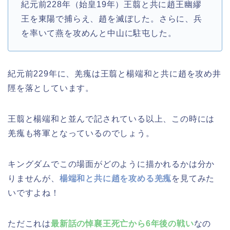
紀元前228年（始皇19年）王翦と共に趙王幽繆
王を東陽で捕らえ、趙を滅ぼした。さらに、兵
を率いて燕を攻めんと中山に駐屯した。
紀元前229年に、羌瘣は王翦と楊端和と共に趙を攻め井
陘を落としています。
王翦と楊端和と並んで記されている以上、この時には
羌瘣も将軍となっているのでしょう。
キングダムでこの場面がどのように描かれるかは分か
りませんが、
楊端和と共に趙を攻める羌瘣
を見てみた
いですよね！
ただこれは
最新話の悼襄王死亡から6年後の戦い
なの