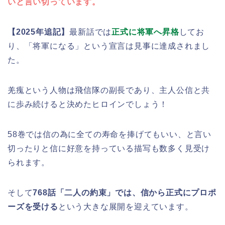
いと言い切っています。
【2025年追記】
最新話では
正式に将軍へ昇格
してお
り、「将軍になる」という宣言は見事に達成されまし
た。
羌瘣という人物は飛信隊の副長であり、主人公信と共
に歩み続けると決めたヒロインでしょう！
58巻では信の為に全ての寿命を捧げてもいい、と言い
切ったりと信に好意を持っている描写も数多く見受け
られます。
そして
768話「二人の約束」では、信から正式にプロポ
ーズを受ける
という大きな展開を迎えています。