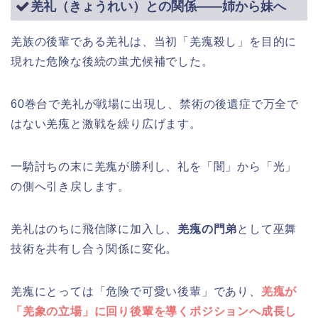
羌礼（きょうれい）との関係――姉から妹へ
羌族の後輩である羌礼は、当初「羌瘣殺し」を目的に
現れた危険な後続の蚩尤候補でした。
60巻台で羌礼が戦場に出現し、禁術の後遺症で万全で
はない羌瘣と激戦を繰り広げます。
一騎討ちの末に羌瘣が勝利し、礼を「闇」から「光」
の側へ引き戻します。
羌礼はのちに飛信隊に加入し、
羌瘣の門弟
として巫舞
技術を共有し合う関係に変化。
羌瘣にとっては「危険で可愛い後輩」であり、
羌瘣が
「羌象の立場」に回り後輩を導くポジションへ成長し