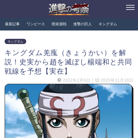
最新記事
ワンピース
呪術迴戦
進撃の巨人
キングダム
キングダム
キングダム羌瘣（きょうかい）を解
説！史実から趙を滅ぼし楊端和と共同
戦線を予想【実在】
2022年2月6日
/
2025年11月18日