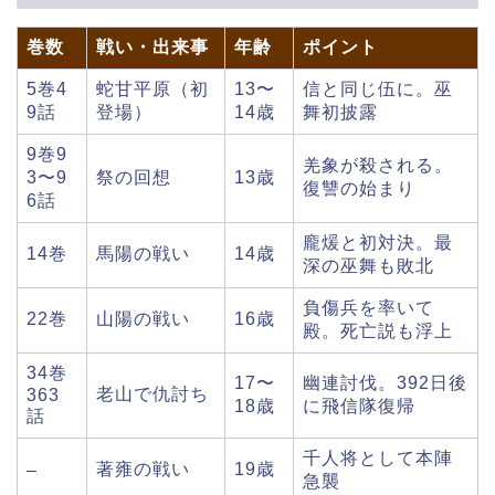
巻数
戦い・出来事
年齢
ポイント
5巻4
蛇甘平原（初
13〜
信と同じ伍に。巫
9話
登場）
14歳
舞初披露
9巻9
羌象が殺される。
3〜9
祭の回想
13歳
復讐の始まり
6話
龐煖と初対決。最
14巻
馬陽の戦い
14歳
深の巫舞も敗北
負傷兵を率いて
22巻
山陽の戦い
16歳
殿。死亡説も浮上
34巻
17〜
幽連討伐。392日後
老山で仇討ち
363
18歳
に飛信隊復帰
話
千人将として本陣
著雍の戦い
19歳
–
急襲