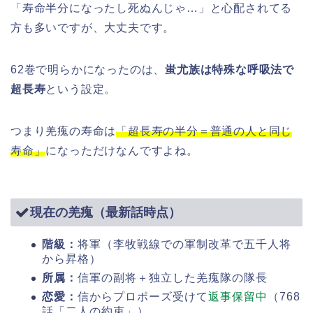
「寿命半分になったし死ぬんじゃ…」と心配されてる
方も多いですが、大丈夫です。
62巻で明らかになったのは、
蚩尤族は特殊な呼吸法で
超長寿
という設定。
つまり羌瘣の寿命は
「超長寿の半分＝普通の人と同じ
寿命」
になっただけなんですよね。
現在の羌瘣（最新話時点）
階級：
将軍（李牧戦線での軍制改革で五千人将
から昇格）
所属：
信軍の副将＋独立した羌瘣隊の隊長
恋愛：
信からプロポーズ受けて
返事保留中
（768
話「二人の約束」）