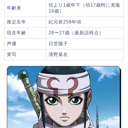
信より1歳年下（信17歳時に羌瘣
年齢差
16歳）
推定生年
紀元前258年頃
現在年齢
26〜27歳（最新話時点）
声優
日笠陽子
実写
清野菜名