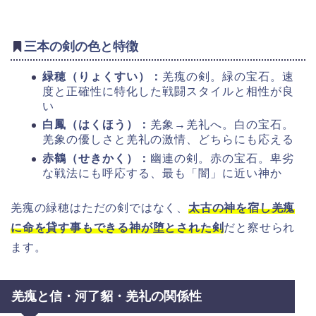
三本の剣の色と特徴
緑穂（りょくすい）：
羌瘣の剣。緑の宝石。速
度と正確性に特化した戦闘スタイルと相性が良
い
白鳳（はくほう）：
羌象→羌礼へ。白の宝石。
羌象の優しさと羌礼の激情、どちらにも応える
赤鶴（せきかく）：
幽連の剣。赤の宝石。卑劣
な戦法にも呼応する、最も「闇」に近い神か
羌瘣の緑穂はただの剣ではなく、
太古の神を宿し羌瘣
に命を貸す事もできる神が堕とされた剣
だと察せられ
ます。
羌瘣と信・河了貂・羌礼の関係性