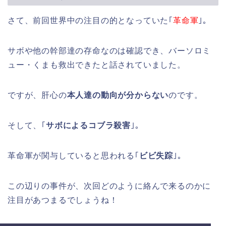
さて、前回世界中の注目の的となっていた｢
革命軍
｣。
サボや他の幹部達の存命なのは確認でき、バーソロミ
ュー・くまも救出できたと話されていました。
ですが、肝心の
本人達の動向が分からない
のです。
そして、｢
サボによるコブラ殺害
｣。
革命軍が関与していると思われる｢
ビビ失踪
｣。
この辺りの事件が、次回どのように絡んで来るのかに
注目があつまるでしょうね！