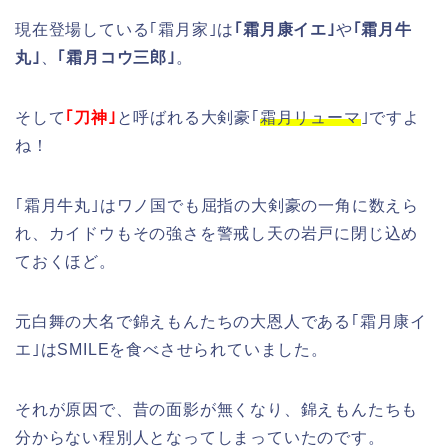
現在登場している｢霜月家｣は
｢霜月康イエ｣
や
｢霜月牛
丸｣
、
｢霜月コウ三郎｣
。
そして
｢刀神｣
と呼ばれる大剣豪｢
霜月リューマ
｣ですよ
ね！
｢霜月牛丸｣はワノ国でも屈指の大剣豪の一角に数えら
れ、カイドウもその強さを警戒し天の岩戸に閉じ込め
ておくほど。
元白舞の大名で錦えもんたちの大恩人である｢霜月康イ
エ｣はSMILEを食べさせられていました。
それが原因で、昔の面影が無くなり、錦えもんたちも
分からない程別人となってしまっていたのです。