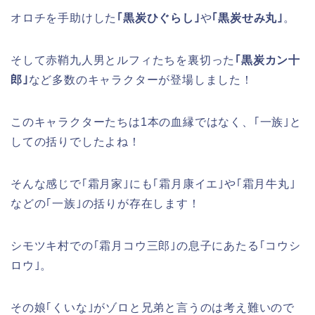
オロチを手助けした
｢黒炭ひぐらし｣
や
｢黒炭せみ丸｣
。
そして赤鞘九人男とルフィたちを裏切った
｢黒炭カン十
郎｣
など多数のキャラクターが登場しました！
このキャラクターたちは1本の血縁ではなく、｢一族｣と
しての括りでしたよね！
そんな感じで｢霜月家｣にも｢霜月康イエ｣や｢霜月牛丸｣
などの｢一族｣の括りが存在します！
シモツキ村での｢霜月コウ三郎｣の息子にあたる｢コウシ
ロウ｣。
その娘｢くいな｣がゾロと兄弟と言うのは考え難いので