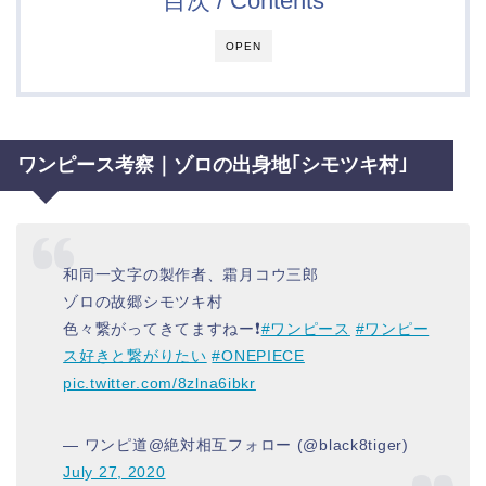
目次 / Contents
OPEN
ワンピース考察｜ゾロの出身地｢シモツキ村｣
和同一文字の製作者、霜月コウ三郎
ゾロの故郷シモツキ村
色々繋がってきてますねー❗️
#ワンピース
#ワンピー
ス好きと繋がりたい
#ONEPIECE
pic.twitter.com/8zlna6ibkr
— ワンピ道@絶対相互フォロー (@black8tiger)
July 27, 2020