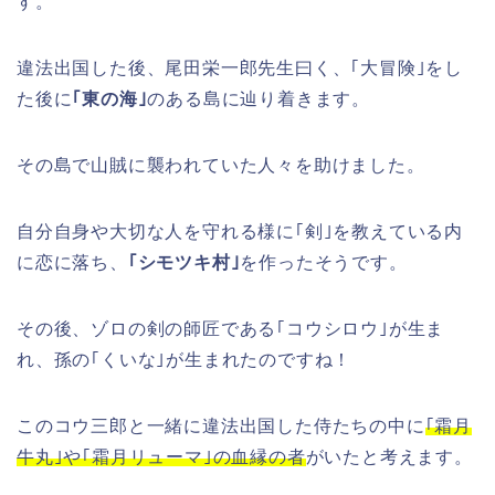
す。
違法出国した後、尾田栄一郎先生曰く、｢大冒険｣をし
た後に
｢東の海｣
のある島に辿り着きます。
その島で山賊に襲われていた人々を助けました。
自分自身や大切な人を守れる様に｢剣｣を教えている内
に恋に落ち、
｢シモツキ村｣
を作ったそうです。
その後、ゾロの剣の師匠である｢コウシロウ｣が生ま
れ、孫の｢くいな｣が生まれたのですね！
このコウ三郎と一緒に違法出国した侍たちの中に
｢霜月
牛丸｣や｢霜月リューマ｣の血縁の者
がいたと考えます。