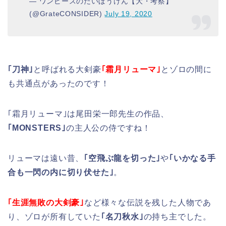
— ワンピースのだいぼうけん【大・考察】
(@GrateCONSIDER)
July 19, 2020
｢刀神｣
と呼ばれる大剣豪
｢霜月リューマ｣
とゾロの間に
も共通点があったのです！
｢霜月リューマ｣は尾田栄一郎先生の作品、
｢MONSTERS｣
の主人公の侍ですね！
リューマは遠い昔、
｢空飛ぶ龍を切った｣
や
｢いかなる手
合も一閃の内に切り伏せた｣
。
｢生涯無敗の大剣豪｣
など様々な伝説を残した人物であ
り、ゾロが所有していた
｢名刀秋水｣
の持ち主でした。