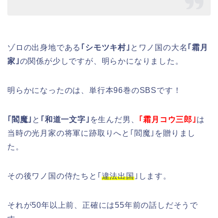
ゾロの出身地である
｢シモツキ村｣
とワノ国の大名
｢霜月
家｣
の関係が少しですが、明らかになりました。
明らかになったのは、単行本96巻のSBSです！
｢閻魔｣
と
｢和道一文字｣
を生んだ男、
｢霜月コウ三郎｣
は
当時の光月家の将軍に跡取りへと｢閻魔｣を贈りまし
た。
その後ワノ国の侍たちと｢
違法出国
｣します。
それが50年以上前、正確には55年前の話しだそうで