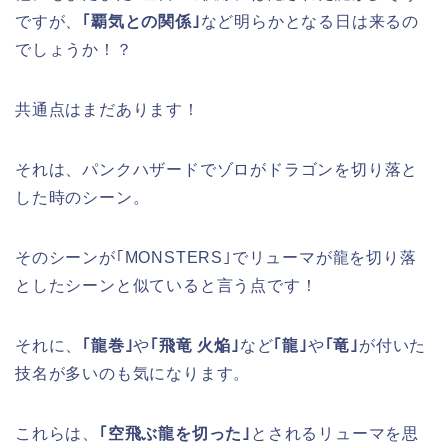
ですが、
｢覇気との関係｣
など明らかとなる日は来るの
でしょうか！？
共通点はまだあります！
それは、パンクハザードでゾロがドラゴンを切り落と
した時のシーン。
そのシーンが｢MONSTERS｣でリューマが龍を切り落
としたシーンと似ていると言う点です！
それに、
｢龍巻｣
や
｢飛竜 火焔｣
など
｢龍｣
や
｢竜｣
が付いた
技名が多いのも気になります。
これらは、
｢空飛ぶ龍を切った｣
とされるリューマを思