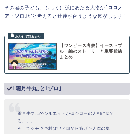
その者の子ども、もしくは孫にあたる人物が
｢ロロノ
ア・ゾロ｣
だと考えると辻褄が合うような気がします！
【ワンピース考察】イーストブ
ルー編のストーリーと重要伏線
まとめ
｢霜月牛丸｣と｢ゾロ｣
霜月牛マルのシルエットが傳ジローの人相に似て
る。。。
そしてシモツキ村はワノ国から逃げた人達の集