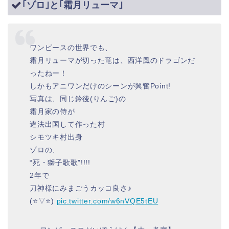
｢ゾロ｣と｢霜月リューマ｣
ワンピースの世界でも、
霜月リューマが切った竜は、西洋風のドラゴンだ
ったねー！
しかもアニワンだけのシーンが興奮Point!
写真は、同じ鈴後(りんご)の
霜月家の侍が
違法出国して作った村
シモツキ村出身
ゾロの、
“死・獅子歌歌”!!!!
2年で
刀神様にみまごうカッコ良さ♪
(⭐▽⭐)
pic.twitter.com/w6nVQE5tEU