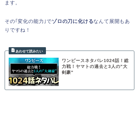
ます。
その｢変化の能力｣で
ゾロの刀に化ける
なんて展開もあ
りですね！
ワンピースネタバレ1024話！総
力戦！ヤマトの過去と3人の"大
剣豪"