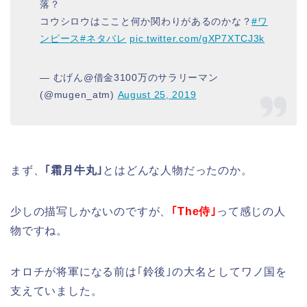
落？
コウシロウはここと何か関わりがあるのかな？
#ワ
ンピース
#ネタバレ
pic.twitter.com/gXP7XTCJ3k
— むげん@借金3100万のサラリーマン
(@mugen_atm)
August 25, 2019
まず、
｢霜月牛丸｣
とはどんな人物だったのか。
少しの描写しかないのですが、
｢The侍｣
って感じの人
物ですね。
オロチが将軍になる前は｢鈴後｣の大名としてワノ国を
支えていました。