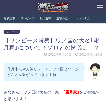
最新記事
ワンピース
呪術迴戦
進撃の巨人
キングダム
ワンピース
【ワンピース考察】ワノ国の大名｢霜
月家｣について！ゾロとの関係は！？
2021年9月17日
/
2022年4月24日
霜月牛丸や刀神リューマ。ワノ国とゾロが
どんどん繋がっていきますね！
アース
みなさん、ワノ国の大名の一家、
｢霜月家｣
をご存知か
と思います！