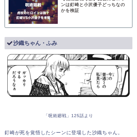
ンは釘崎と小沢優子どっちなの
かを検証
沙織ちゃん・ふみ
「呪術廻戦」125話より
釘崎が死を覚悟したシーンに登場した沙織ちゃん。