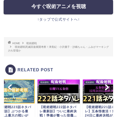
今すぐ呪術アニメを視聴
↑タップで公式サイトへ↑
HOME
呪術廻戦
呪術廻戦死滅回遊展開考察！津美紀・小沢優子・沙織ちゃん・ふみがマーキング
され登場か
RELATED POST
廻戦
呪術廻戦
呪術廻戦
呪術廻戦223話ネタバ
【呪術廻戦222話ネタバ
【呪術廻戦221話ネ
最新話】ぶつかる最
レ最新話】ついに最終決
レ】五条悟復活！12
！史上最大の戦いが
戦！準備が整った宿儺...
24日に最終決戦が始..