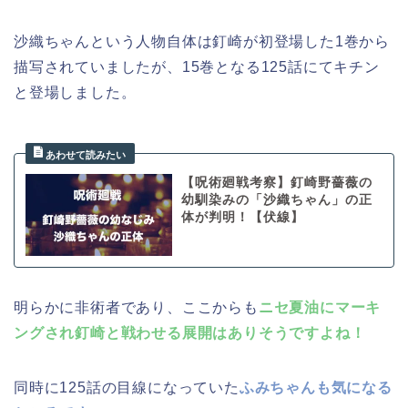
沙織ちゃんという人物自体は釘崎が初登場した1巻から
描写されていましたが、15巻となる125話にてキチン
と登場しました。
【呪術廻戦考察】釘崎野薔薇の
幼馴染みの「沙織ちゃん」の正
体が判明！【伏線】
明らかに非術者であり、ここからも
ニセ夏油にマーキ
ングされ釘崎と戦わせる展開はありそうですよね！
同時に125話の目線になっていた
ふみちゃんも気になる