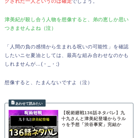
グされた一人というのは確定
でしょう。
津美紀が殺し合う人物を想像すると、弟の恵しか思い
つきませんよね（泣）
「人間の負の感情から生まれる呪いの可能性」を確認
したいニセ夏油としては、最高な組み合わせなのかも
しれませんが…(・_・;)
想像すると、たまんないですよ（泣）
【呪術廻戦136話ネタバレ】九
十九さんと津美紀登場からラル
ゥを予想「渋谷事変」完結か