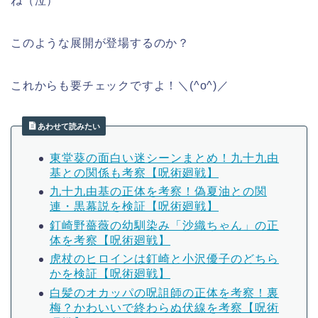
ね（泣）
このような展開が登場するのか？
これからも要チェックですよ！＼(^o^)／
あわせて読みたい
東堂葵の面白い迷シーンまとめ！九十九由
基との関係も考察【呪術廻戦】
九十九由基の正体を考察！偽夏油との関
連・黒幕説を検証【呪術廻戦】
釘崎野薔薇の幼馴染み「沙織ちゃん」の正
体を考察【呪術廻戦】
虎杖のヒロインは釘崎と小沢優子のどちら
かを検証【呪術廻戦】
白髪のオカッパの呪詛師の正体を考察！裏
梅？かわいいで終わらぬ伏線を考察【呪術