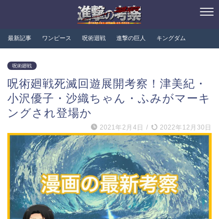
最新記事
ワンピース
呪術迴戦
進撃の巨人
キングダム
呪術廻戦
呪術廻戦死滅回遊展開考察！津美紀・
小沢優子・沙織ちゃん・ふみがマーキ
ングされ登場か
2021年2月4日
/
2022年12月30日