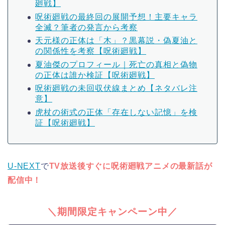
廻戦】
呪術廻戦の最終回の展開予想！主要キャラ
全滅？筆者の発言から考察
天元様の正体は「木」？黒幕説・偽夏油と
の関係性を考察【呪術廻戦】
夏油傑のプロフィール｜死亡の真相と偽物
の正体は誰か検証【呪術廻戦】
呪術廻戦の未回収伏線まとめ【ネタバレ注
意】
虎杖の術式の正体「存在しない記憶」を検
証【呪術廻戦】
U-NEXT
で
TV放送後すぐに呪術廻戦アニメの最新話が
配信中！
＼期間限定キャンペーン中／