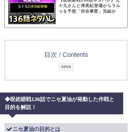
【呪術廻戦136話ネタバレ】九
十九さんと津美紀登場からラル
ゥを予想「渋谷事変」完結か
目次 / Contents
OPEN
◆呪術廻戦136話でニセ夏油が発動した作戦と
目的を解説！
ニセ夏油の目的とは