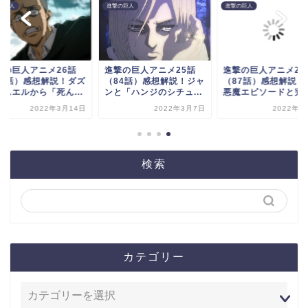
の巨人
進撃の巨人
進撃の巨人
撃の巨人アニメ26話
進撃の巨人アニメ25話
進撃の巨人アニメ28
85話）感想解説！ダズ
（84話）感想解説！ジャ
（87話）感想解説！
サムエルから「死ん...
ンと「ハンジのシチュ...
悪魔エピソードと完結.
2022年3月14日
2022年3月7日
2022年4
検索
カテゴリー