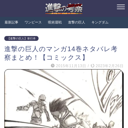
最新記事
ワンピース
呪術迴戦
進撃の巨人
キングダム
【進撃の巨人】単行本
進撃の巨人のマンガ14巻ネタバレ考
察まとめ！【コミックス】
2015年11月13日
/
2023年2月26日