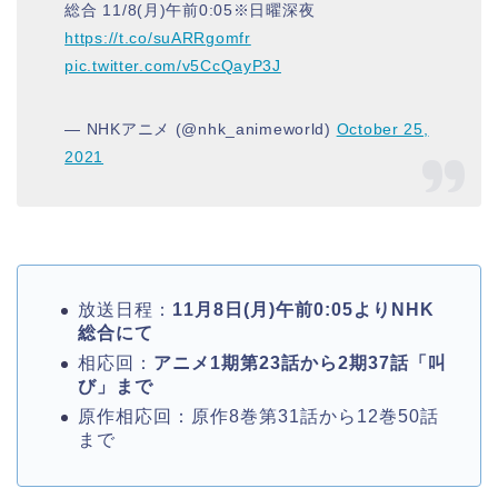
総合 11/8(月)午前0:05※日曜深夜
https://t.co/suARRgomfr
pic.twitter.com/v5CcQayP3J
— NHKアニメ (@nhk_animeworld)
October 25,
2021
放送日程：
11月8日(月)午前0:05よりNHK
総合にて
相応回：
アニメ1期第23話から2期37話「叫
び」まで
原作相応回：原作8巻第31話から12巻50話
まで