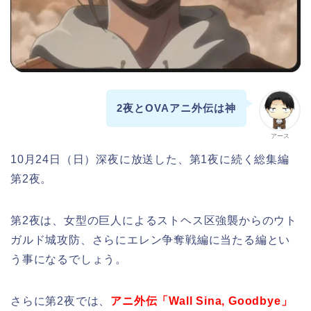
2夜とOVAアニ外伝は神
アース
10月24日（日）深夜に放送した、第1夜に続く総集編
第2夜。
第2夜は、女型の巨人によるストヘス区強襲からのウト
ガルド城攻防、さらにエレン争奪戦編に当たる編とい
う事になるでしょう。
さらに第2夜では、
アニ外伝「Wall Sina, Goodbye」