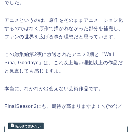
でした。
アニメというのは、原作をそのままアニメーション化
するのではなく原作で描かれなかった部分を補完し、
ファンの世界を広げる事が理想だと思っています。
この総集編第2夜に放送されたアニメ2期と「Wall
Sina, Goodbye」は、これ以上無い理想以上の作品だ
と見直しても感じますよ。
本当に、なかなか出会えない芸術作品です。
FinalSeason2にも、期待が高まりますよ！＼(^o^)／