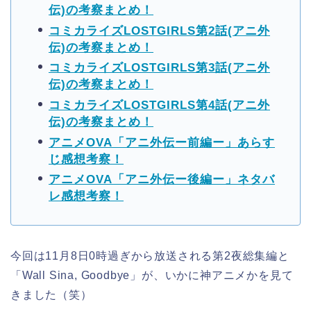
伝)の考察まとめ！
コミカライズLOSTGIRLS第2話(アニ外
伝)の考察まとめ！
コミカライズLOSTGIRLS第3話(アニ外
伝)の考察まとめ！
コミカライズLOSTGIRLS第4話(アニ外
伝)の考察まとめ！
アニメOVA「アニ外伝ー前編ー」あらす
じ感想考察！
アニメOVA「アニ外伝ー後編ー」ネタバ
レ感想考察！
今回は11月8日0時過ぎから放送される第2夜総集編と
「Wall Sina, Goodbye」が、いかに神アニメかを見て
きました（笑）