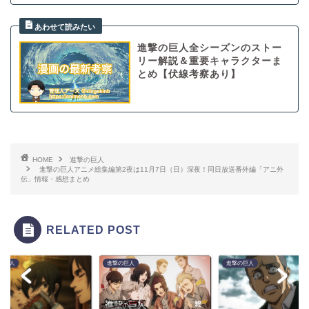
進撃の巨人全シーズンのストー
リー解説＆重要キャラクターま
とめ【伏線考察あり】
HOME
進撃の巨人
進撃の巨人アニメ総集編第2夜は11月7日（日）深夜！同日放送番外編「アニ外
伝」情報・感想まとめ
RELATED POST
の巨人
進撃の巨人
進撃の巨人