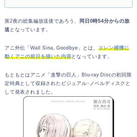
第2夜の総集編放送後であろう、
同日0時54分からの放
送
となっています。
アニ外伝「Wall Sina, Goodbye」とは、
エレン捕獲に
動くアニの前日を描いた内容
となっています。
もともとはアニメ「進撃の巨人」Blu-ray Discの初回限
定特典として収録されたビジュアル･ノベルディスクと
して発表されました。