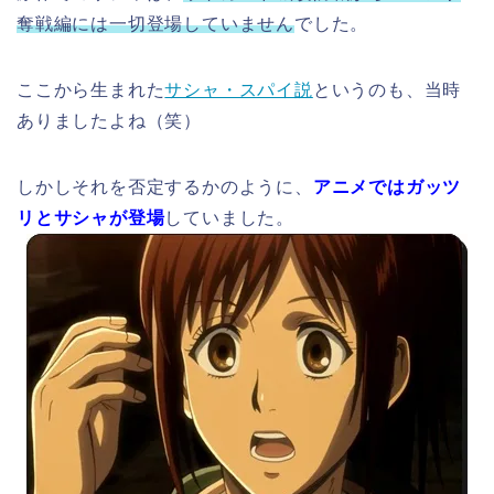
奪戦編には一切登場していません
でした。
ここから生まれた
サシャ・スパイ説
というのも、当時
ありましたよね（笑）
しかしそれを否定するかのように、
アニメではガッツ
リとサシャが登場
していました。