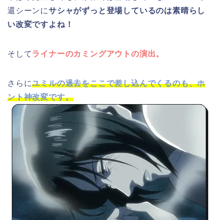
還シーンに
サシャがずっと登場しているのは素晴らし
い改変ですよね！
そして
ライナーのカミングアウトの演出。
さらに
ユミルの過去をここで差し込んでくるのも、ホ
ント神改変です。