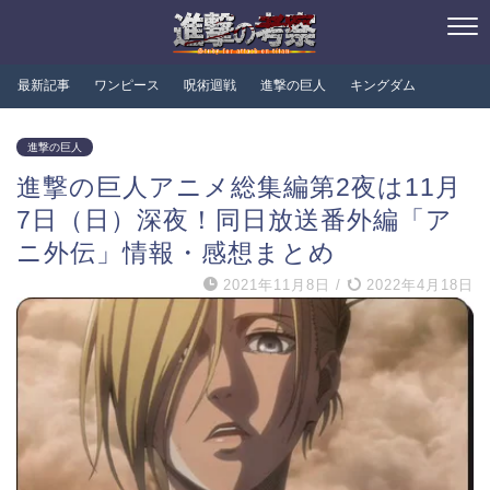
最新記事
ワンピース
呪術迴戦
進撃の巨人
キングダム
進撃の巨人
進撃の巨人アニメ総集編第2夜は11月
7日（日）深夜！同日放送番外編「ア
ニ外伝」情報・感想まとめ
2021年11月8日
/
2022年4月18日