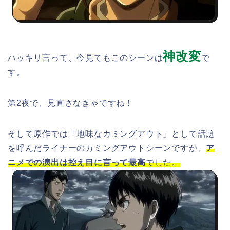
神改変
ハッキリ言って、今見てもこのシーンは
で
す。
第2夜で、見直さなきゃですね！
そして原作では「地味なカミングアウト」として話題
を呼んだライナーのカミングアウトシーンですが、
ア
ニメでの演出は控え目に言って最高
でした。