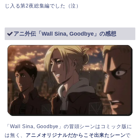
じ入る第2夜総集編でした（泣）
アニ外伝「Wall Sina, Goodbye」の感想
「Wall Sina, Goodbye」の冒頭シーンはコミック版に
は無く、
アニメオリジナルだからこそ出来たシーン
で