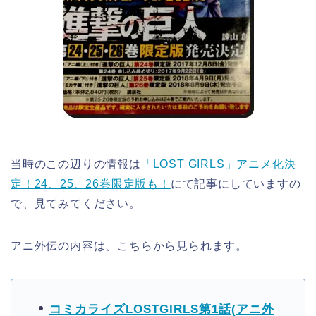
当時のこの辺りの情報は
「LOST GIRLS」アニメ化決
定！24、25、26巻限定版も！
にて記事にしていますの
で、見てみてください。
アニ外伝の内容は、こちらから見られます。
コミカライズLOSTGIRLS第1話(アニ外