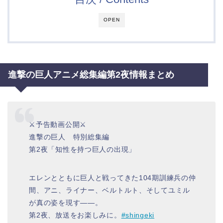
OPEN
進撃の巨人アニメ総集編第2夜情報まとめ
⚔予告動画公開⚔
進撃の巨人 特別総集編
第2夜「知性を持つ巨人の出現」
エレンとともに巨人と戦ってきた104期訓練兵の仲
間、アニ、ライナー、ベルトルト、そしてユミル
が真の姿を現す――。
第2夜、放送をお楽しみに。
#shingeki