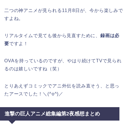
二つの神アニメが見られる11月8日が、今から楽しみで
すよね。
リアルタイムで見ても後から見直すために、
録画は必
要
ですよ！
OVAを持っているのですが、やはり続けてTVで見られ
るのは嬉しいですね（笑）
とりあえずコミックでアニ外伝を読み直そう、と思っ
たアースでした！＼(^o^)／
進撃の巨人アニメ総集編第2夜感想まとめ