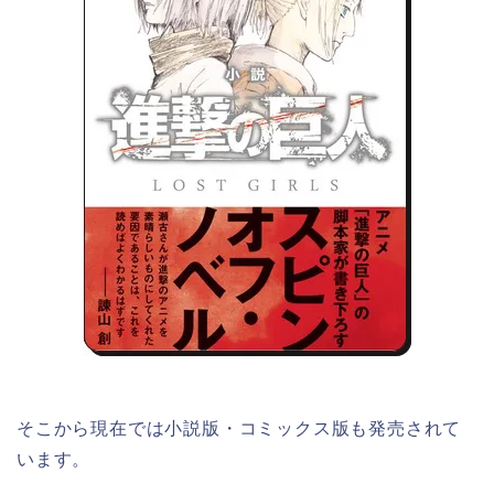
そこから現在では小説版・コミックス版も発売されて
います。