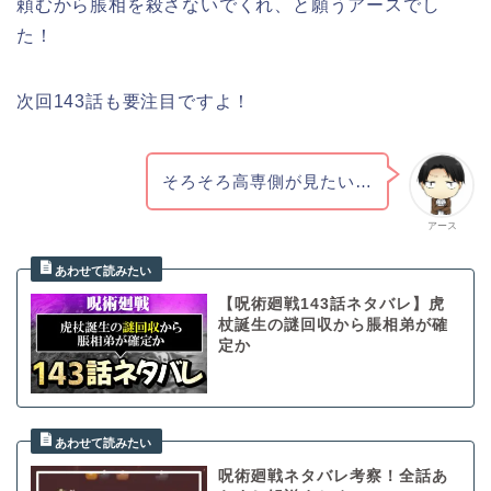
頼むから脹相を殺さないでくれ、と願うアースでし
た！
次回143話も要注目ですよ！
そろそろ高専側が見たい…
アース
【呪術廻戦143話ネタバレ】虎
杖誕生の謎回収から脹相弟が確
定か
呪術廻戦ネタバレ考察！全話あ