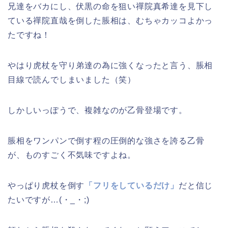
兄達をバカにし、伏黒の命を狙い禪院真希達を見下し
ている禪院直哉を倒した脹相は、むちゃカッコよかっ
たですね！
やはり虎杖を守り弟達の為に強くなったと言う、脹相
目線で読んでしまいました（笑）
しかしいっぽうで、複雑なのが乙骨登場です。
脹相をワンパンで倒す程の圧倒的な強さを誇る乙骨
が、ものすごく不気味ですよね。
やっぱり虎杖を倒す
「フリをしているだけ」
だと信じ
たいですが…(・_・;)