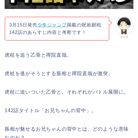
3月15日発売
少年ジャンプ
掲載の呪術廻戦
142話のあらすじ内容と考察です！
アース
虎杖を追う乙骨と禪院直哉。
虎杖を逃がそうとする脹相と禪院直哉が激突。
虎杖に追いついた乙骨と、それぞれがバトル展開に。
142話タイトル「お兄ちゃんの背中」。
脹相が魅せるお兄ちゃんの背中とは、どのような意味
なのか？