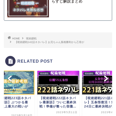
らすじ解説まとめ
HOME
呪術廻戦
【呪術廻戦142話ネタバレ】お兄ちゃん脹相勝利から乙骨が
RELATED POST
廻戦
呪術廻戦
呪術廻戦
呪術廻戦223話ネタバ
【呪術廻戦222話ネタバ
【呪術廻戦221話ネ
最新話】ぶつかる最
レ最新話】ついに最終決
レ】五条悟復活！12
！史上最大の戦いが
戦！準備が整った宿儺...
24日に最終決戦が始..
.
2023年5月11日
2023年4月
2023年5月18日