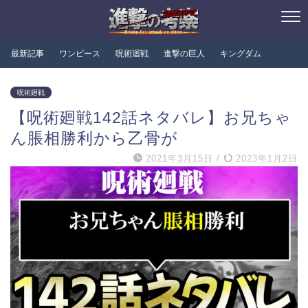
最新記事
ワンピース
呪術迴戦
進撃の巨人
キングダム
呪術廻戦
【呪術廻戦142話ネタバレ】お兄ちゃ
ん脹相勝利から乙骨が
2021年3月15日
/
2023年1月2日