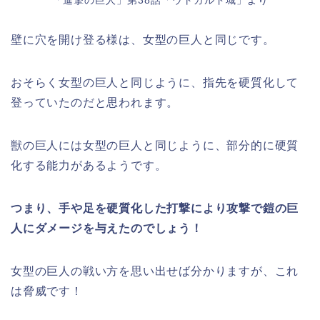
「進撃の巨人」第38話「ウトガルド城」より
壁に穴を開け登る様は、女型の巨人と同じです。
おそらく女型の巨人と同じように、指先を硬質化して
登っていたのだと思われます。
獣の巨人には女型の巨人と同じように、部分的に硬質
化する能力があるようです。
つまり、手や足を硬質化した打撃により攻撃で鎧の巨
人にダメージを与えたのでしょう！
女型の巨人の戦い方を思い出せば分かりますが、これ
は脅威です！