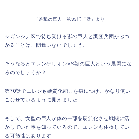
「進撃の巨人」第33話「壁」より
シガンシナ区で待ち受ける獣の巨人と調査兵団がぶつ
かることは、間違いないでしょう。
そうなるとエレンゲリオンVS獣の巨人という展開にな
るのでしょうか？
第70話でエレンも硬質化能力を身につけ、かなり使い
こなせているように見えました。
そして、女型の巨人が体の一部を硬質化させ戦闘に活
かしていた事を知っているので、エレンも体得してい
る可能性はあります。