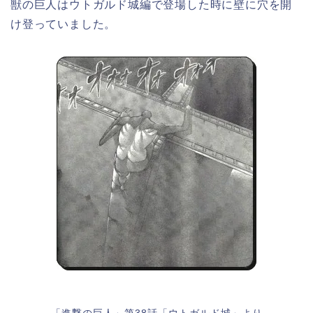
獣の巨人はウトガルド城編で登場した時に壁に穴を開
け登っていました。