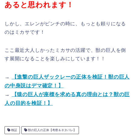
あると思われます！
しかし、エレンがピンチの時に、もっとも頼りになる
のはミカサです！
ここ最近大人しかったミカサの活躍で、獣の巨人を倒
す展開になることを楽しみにしています！！
→
【進撃の巨人ザックレーの正体を検証！獣の巨人
の中身説はデマ確定！】
→
【猿の巨人が座標を求める真の理由とは？獣の巨
人の目的を検証！】
検証
獣の巨人の正体【考察＆ネタバレ】