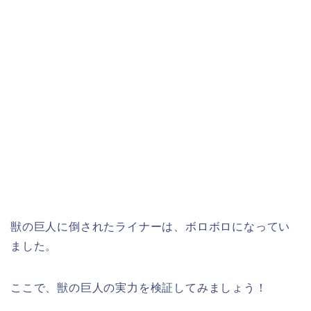
獣の巨人に倒されたライナーは、ボロボロになってい
ました。
ここで、獣の巨人の実力を検証してみましょう！