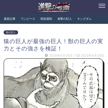
最新記事
ワンピース
呪術迴戦
進撃の巨人
キングダム
獣の巨人
猿の巨人が最強の巨人！獣の巨人の実
力とその強さを検証！
2015年6月16日
/
2022年4月19日