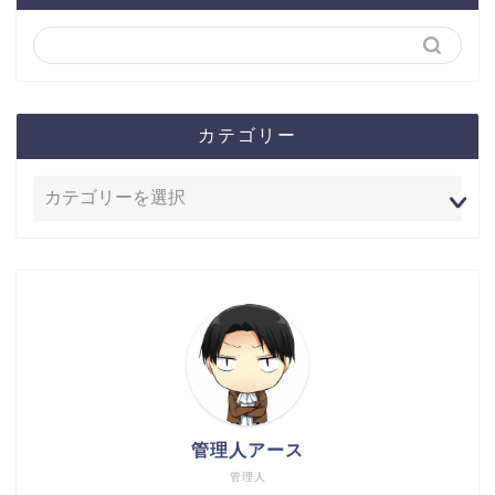
カテゴリー
管理人アース
管理人