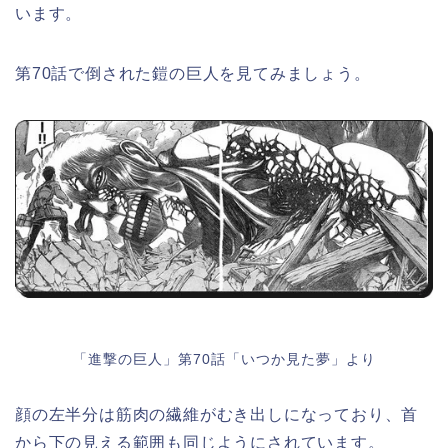
います。
第70話で倒された鎧の巨人を見てみましょう。
「進撃の巨人」第70話「いつか見た夢」より
顔の左半分は筋肉の繊維がむき出しになっており、首
から下の見える範囲も同じようにされています。