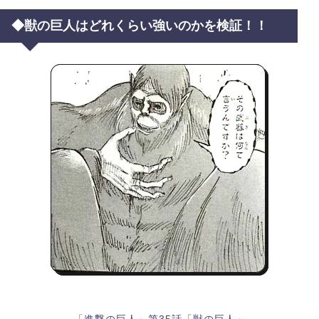
◆獣の巨人はどれくらい強いのかを検証！！
「進撃の巨人」第35話「獣の巨人」