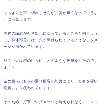
はっきりと言い切れませんが、腕が無くなっているよ
うにも見えます。
筋肉の繊維がむき出しになっているところと同じよう
に、身体部分には「穴が開けられているような」ダメ
ージが描かれています。
獣の巨人は鎧の巨人に、どのような攻撃をしたのでし
ょう？
鎧の巨人は名前の通り硬質化能力により、全身を硬い
物質により覆われています。
そのため、打撃でのダメージは与えられなく、エレン