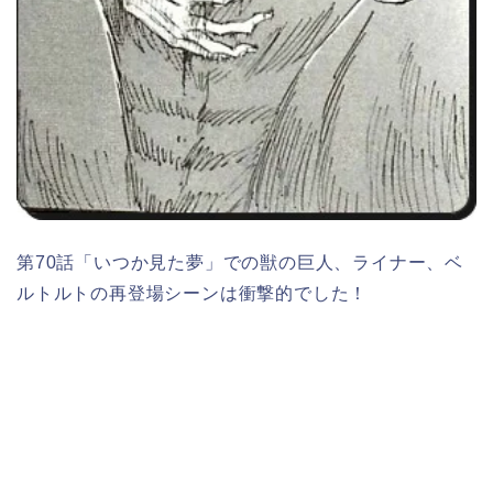
第70話「いつか見た夢」での獣の巨人、ライナー、ベ
ルトルトの再登場シーンは衝撃的でした！