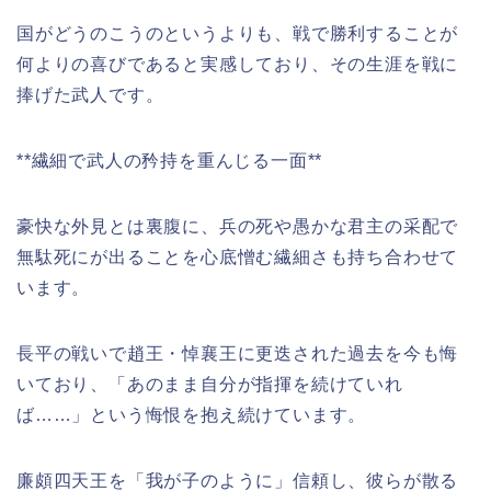
国がどうのこうのというよりも、戦で勝利することが
何よりの喜びであると実感しており、その生涯を戦に
捧げた武人です。
**繊細で武人の矜持を重んじる一面**
豪快な外見とは裏腹に、兵の死や愚かな君主の采配で
無駄死にが出ることを心底憎む繊細さも持ち合わせて
います。
長平の戦いで趙王・悼襄王に更迭された過去を今も悔
いており、「あのまま自分が指揮を続けていれ
ば……」という悔恨を抱え続けています。
廉頗四天王を「我が子のように」信頼し、彼らが散る