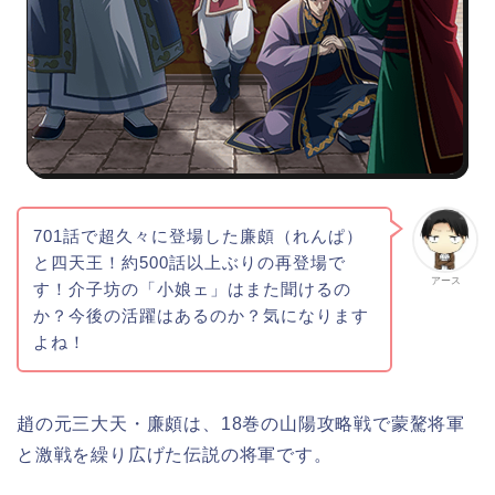
701話で超久々に登場した廉頗（れんぱ）
と四天王！約500話以上ぶりの再登場で
アース
す！介子坊の「小娘ェ」はまた聞けるの
か？今後の活躍はあるのか？気になります
よね！
趙の元三大天・廉頗は、18巻の山陽攻略戦で蒙驁将軍
と激戦を繰り広げた伝説の将軍です。