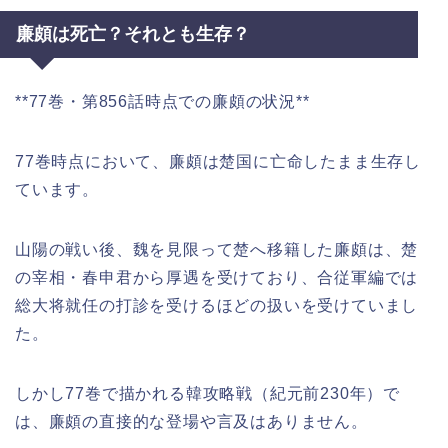
廉頗は死亡？それとも生存？
**77巻・第856話時点での廉頗の状況**
77巻時点において、廉頗は楚国に亡命したまま生存し
ています。
山陽の戦い後、魏を見限って楚へ移籍した廉頗は、楚
の宰相・春申君から厚遇を受けており、合従軍編では
総大将就任の打診を受けるほどの扱いを受けていまし
た。
しかし77巻で描かれる韓攻略戦（紀元前230年）で
は、廉頗の直接的な登場や言及はありません。