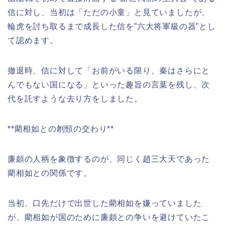
信に対し、当初は「ただの小童」と見ていましたが、
輪虎を討ち取るまで成長した信を”六大将軍級の器”とし
て認めます。
撤退時、信に対して「お前がいる限り、秦はさらにと
んでもない国になる」といった趣旨の言葉を残し、次
代を託すような去り方をしました。
**藺相如との刎頸の交わり**
廉頗の人柄を象徴するのが、同じく趙三大天であった
藺相如との関係です。
当初、口先だけで出世した藺相如を嫌っていました
が、藺相如が国のために廉頗との争いを避けていたこ