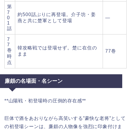
第
7
約500話ぶりに再登場。介子坊・姜
0
—
燕と共に楚軍として登場
1
話
7
7
韓攻略戦では登場せず。楚に在住の
巻
77巻
まま
時
点
廉頗の名場面・名シーン
**山陽戦・初登場時の圧倒的存在感**
巨体で酒をあおりながら高笑いする”豪快な老将”として
の初登場シーンは、廉頗の人物像を強烈に印象付けま