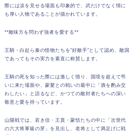
際には涙を見せる場面も印象的で、武だけでなく情に
も厚い人物であることが描かれています。
**敵味方を問わず強者を愛する**
王騎・白起ら秦の怪物たちを”好敵手”として認め、敵国
であってもその実力を素直に称賛します。
王騎の死を知った際には激しく憤り、国境を超えて弔
いに来た場面や、蒙驁との戦いの最中に「酒を酌み交
わしたい」と語るなど、かつての敵対者たちへの深い
敬意と愛を持っています。
山陽戦では、若き信・王賁・蒙恬たちの中に「次世代
の六大将軍級の芽」を見出し、老将として満足げに戦