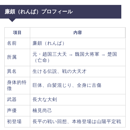
廉頗（れんぱ）プロフィール
項目
内容
名前
廉頗（れんぱ）
元・趙国三大天 → 魏国大将軍 → 楚国
所属
（亡命）
異名
生ける伝説、戦の大天才
身体的特
巨体、白髪混じり、全身に古傷
徴
武器
長大な大剣
声優
楠見尚己
初登場
長平の戦い回想、本格登場は山陽平定戦