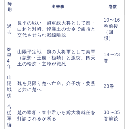
時
出来事
巻数
期
10〜16
長平の戦い：趙軍総大将として秦・
過
巻前後
白起と対峙。悼襄王の命令で趙括と
去
（回
交代させられ戦線離脱
想）
始
山陽平定戦：魏の大将軍として秦軍
18〜23
皇
（蒙驁・王翦・桓騎）と激突。四天
巻
4
王の輪虎・玄峰が戦死
年
山
陽
魏を見限り楚へ亡命。介子坊・姜燕
23巻
戦
と共に楚へ
後
合
従
楚の宰相・春申君から総大将就任を
30〜35
軍
打診されるが断る
巻前後
編