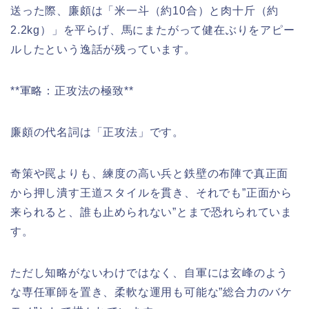
送った際、廉頗は「米一斗（約10合）と肉十斤（約
2.2kg）」を平らげ、馬にまたがって健在ぶりをアピー
ルしたという逸話が残っています。
**軍略：正攻法の極致**
廉頗の代名詞は「正攻法」です。
奇策や罠よりも、練度の高い兵と鉄壁の布陣で真正面
から押し潰す王道スタイルを貫き、それでも”正面から
来られると、誰も止められない”とまで恐れられていま
す。
ただし知略がないわけではなく、自軍には玄峰のよう
な専任軍師を置き、柔軟な運用も可能な”総合力のバケ