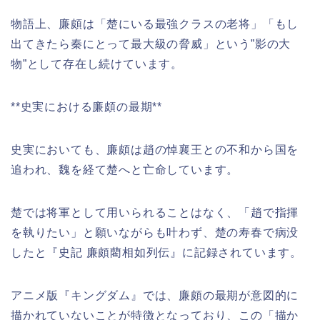
物語上、廉頗は「楚にいる最強クラスの老将」「もし
出てきたら秦にとって最大級の脅威」という”影の大
物”として存在し続けています。
**史実における廉頗の最期**
史実においても、廉頗は趙の悼襄王との不和から国を
追われ、魏を経て楚へと亡命しています。
楚では将軍として用いられることはなく、「趙で指揮
を執りたい」と願いながらも叶わず、楚の寿春で病没
したと『史記 廉頗藺相如列伝』に記録されています。
アニメ版『キングダム』では、廉頗の最期が意図的に
描かれていないことが特徴となっており、この「描か