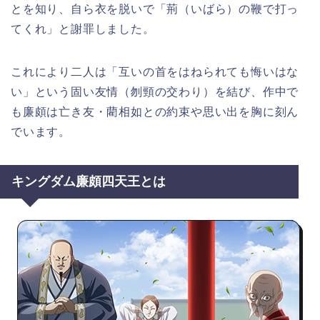
とを知り、自ら衣を脱いで「荊（いばら）の鞭で打っ
てくれ」と謝罪しました。
これにより二人は「互いの首をはねられても悔いはな
い」という固い友情（刎頸の交わり）を結び、作中で
も廉頗は亡き友・藺相如との約束や思い出を胸に刻ん
でいます。
キングダム廉頗四天王とは