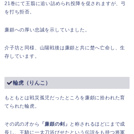
21巻にて王翦に追い詰められ投降を促されますが、弓
を打ち拒否。
廉頗への厚い忠誠を示していました。
介子坊と同様、山陽戦後は廉頗と共に楚へ亡命し、生
存しています。
輪虎（りんこ）
もともとは戦災孤児だったところを廉頗に拾われた育
てられた輪虎。
その武の才から
「廉頗の剣」
と称されるほどにまで成
長し、王騎に一太刀浴びせたという伝説をも持つ将軍