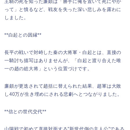
王騎の死を知った廉頗は「勝手に俺を置いて死にやが
って」と憤るなど、戦友を失った深い悲しみを露わに
しました。
**白起との因縁**
長平の戦いで対峙した秦の大将軍・白起とは、直接の
一騎討ち描写はありませんが、「白起と渡り合えた唯
一の趙の総大将」という位置づけです。
廉頗が更迭されて趙括に替えられた結果、趙軍は大敗
し40万が生き埋めにされる悲劇へとつながりました。
**信との世代交代**
山陽戦で初めて直接対面する”新世代側の主人公”である