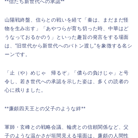
**信たち新世代への承認**
山陽戦終盤、信らとの戦いを経て「秦は、まだまだ怪
物を生み出す」「あやつらが育ち切った時、中華はど
うなっておるかのう」といった趣旨の発言をする場面
は、”旧世代から新世代へのバトン渡し”を象徴する名シ
ーンです。
「止（や）めじゃ 帰るぞ」「儂らの負けじゃ」と号
令し、若き世代への承認を示した姿は、多くの読者の
心に残りました。
**廉頗四天王との父子のような絆**
軍師・玄峰との戦略会議、輪虎との信頼関係など、父
子のような温かさが垣間見える場面は、廉頗の人間性