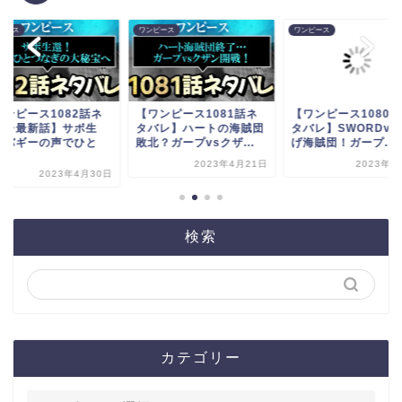
ピース
ワンピース
ワンピース
ワンピース1082話ネ
【ワンピース1081話ネ
【ワンピース1080
バレ最新話】サボ生
タバレ】ハートの海賊団
タバレ】SWORDvs
！バギーの声でひと
敗北？ガープvsクザ...
げ海賊団！ガープ...
.
2023年4月21日
2023年4
2023年4月30日
検索
カテゴリー