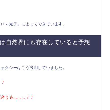
ノロマ光子」によってできています。
は自然界にも存在していると予想
フォクシーはこう説明していました。
！！
気体でも………！！