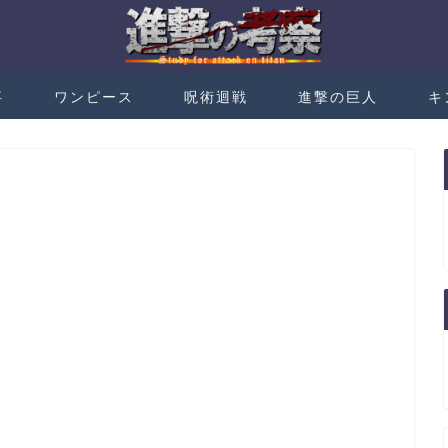
事
ワンピース
呪術迴戦
進撃の巨人
キ