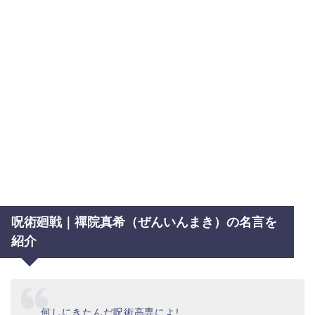
呪術廻戦｜禪院真希（ぜんいんまき）の名言を
紹介
何しにきたんだ呪術高専によ!