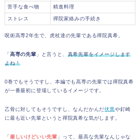
苦手な食べ物
精進料理
ストレス
禪院家絡みの手続き
呪術高専2年生で、虎杖達の先輩である禪院真希。
「
高専の先輩
」と言うと、
真希先輩をイメージします
よね！
0巻でもそうですし、本編でも高専の先輩では禪院真希
が一番最初に登場しているイメージです。
乙骨に対してもそうですし、なんだかんだ
伏黒
や釘崎
に最も近い先輩というと禪院真希な気がします。
「
厳しいけどいい先輩
」って、最高な先輩なんじゃな