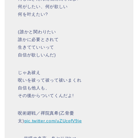
何がしたい、何が欲しい
何を叶えたい?
(誰かと関わりたい
誰かに必要とされて
生きてていいって
自信が欲しいんだ)
じゃあ祓え
呪いを祓って祓って祓いまくれ
自信も他人も、
その後からついてくんだよ!
呪術廻戦／禪院真希(乙骨憂
太)
pic.twitter.com/uZUcqfV9ie