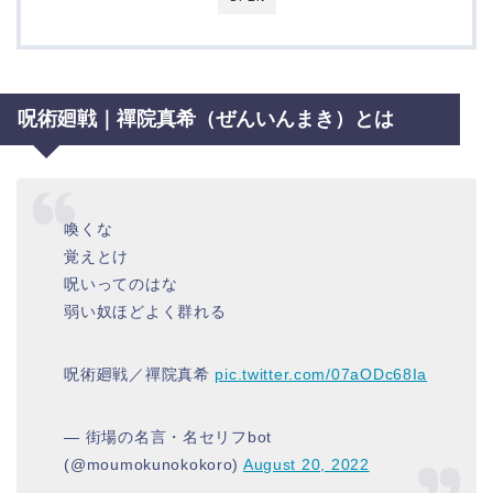
呪術廻戦｜禪院真希（ぜんいんまき）とは
喚くな
覚えとけ
呪いってのはな
弱い奴ほどよく群れる
呪術廻戦／禪院真希
pic.twitter.com/07aODc68Ia
— 街場の名言・名セリフbot
(@moumokunokokoro)
August 20, 2022