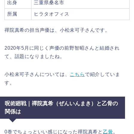
出身
三重県桑名市
所属
ヒラタオフィス
禪院真希の担当声優は、小松未可子さんです。
2020年5月に同じく声優の前野智昭さんと結婚され
て、話題になりましたね。
小松未可子さんについては、
こちら
で紹介していま
す。
呪術廻戦｜禪院真希（ぜんいんまき）と乙骨の
関係は
0巻でちょっといい感じになった禪院真希と
乙骨
。