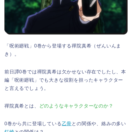
「呪術廻戦」0巻から登場する禪院真希（ぜんいんま
き）。
前日譚0巻では禪院真希は欠かせない存在でしたし、本
編「呪術廻戦」でも大きな役割を担ったキャラクター
と言えるでしょう。
禪院真希とは、
どのようなキャラクターなのか？
0巻から共に登場している
乙骨
との関係や、絡みの多い
釘崎
との関係は？