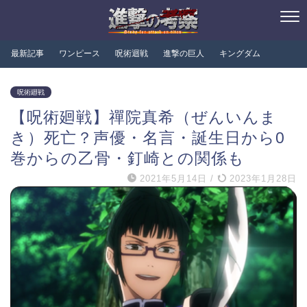
最新記事
ワンピース
呪術迴戦
進撃の巨人
キングダム
呪術廻戦
【呪術廻戦】禪院真希（ぜんいんま
き）死亡？声優・名言・誕生日から0
巻からの乙骨・釘崎との関係も
2021年5月14日
/
2023年1月28日