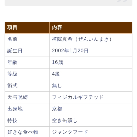
項目
内容
名前
禪院真希（ぜんいんまき）
誕生日
2002年1月20日
年齢
16歳
等級
4級
術式
無し
天与呪縛
フィジカルギフテッド
出身地
京都
特技
空き缶潰し
好きな食べ物
ジャンクフード