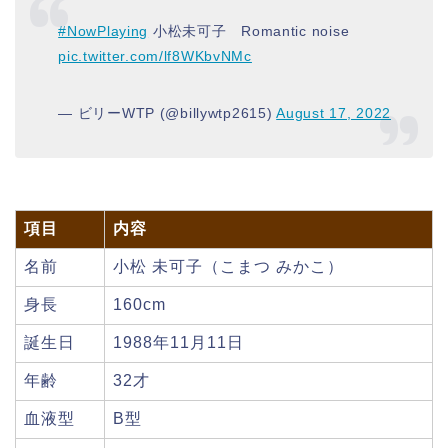
#NowPlaying
小松未可子 Romantic noise
pic.twitter.com/lf8WKbvNMc
— ビリーWTP (@billywtp2615)
August 17, 2022
項目
内容
名前
小松 未可子（こまつ みかこ）
身長
160cm
誕生日
1988年11月11日
年齢
32才
血液型
B型