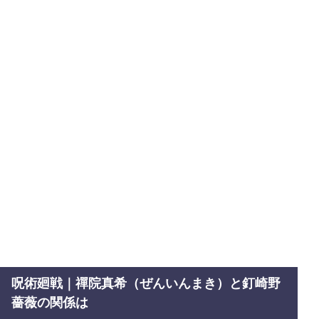
呪術廻戦｜禪院真希（ぜんいんまき）と釘崎野
薔薇の関係は