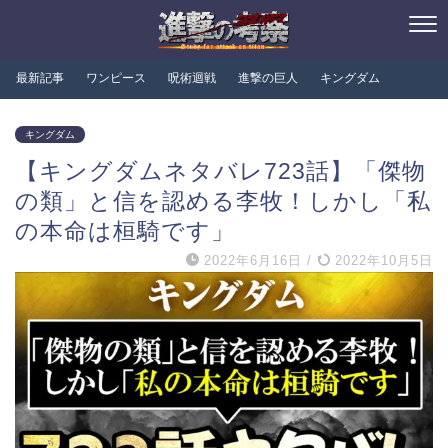
最新記事
ワンピース
呪術迴戦
進撃の巨人
キングダム
キングダム
【キングダムネタバレ723話】「傑物
の類」と信を認める李牧！しかし「私
の本命は桓騎です」
2022年6月16日
/
2022年10月5日