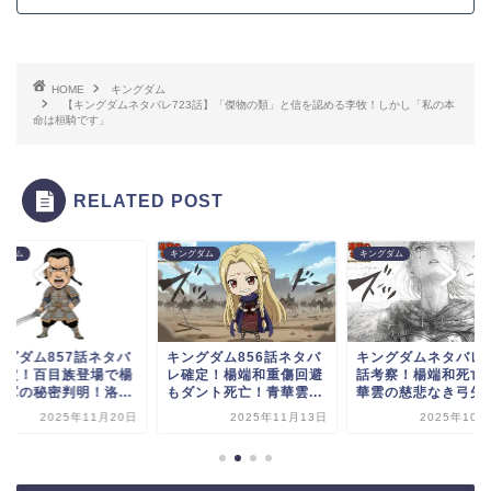
HOME
キングダム
【キングダムネタバレ723話】「傑物の類」と信を認める李牧！しかし「私の本
命は桓騎です」
RELATED POST
グダム
キングダム
キングダム
ングダム857話ネタバ
キングダム856話ネタバ
キングダムネタバレ8
確定！百目族登場で楊
レ確定！楊端和重傷回避
話考察！楊端和死亡!
和軍の秘密判明！洛...
もダント死亡！青華雲...
華雲の慈悲なき弓矢..
2025年11月20日
2025年11月13日
2025年10月