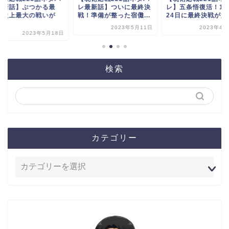
最新話】ぶつかる最
レ最新話】ついに最終決
レ】五条悟復活！12
！史上最大の戦いが
戦！準備が整った宿儺...
24日に最終決戦が始..
.
2023年5月11日
2023年4月
2023年5月18日
検索
カテゴリー