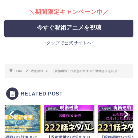
＼期間限定キャンペーン中／
今すぐ呪術アニメを視聴
↑タップで公式サイトへ↑
HOME
呪術廻戦
【呪術廻戦】伏黒恵の声優 内田雄馬さんを紹介！
RELATED POST
廻戦
呪術廻戦
呪術廻戦
呪術廻戦223話ネタバ
【呪術廻戦222話ネタバ
【呪術廻戦221話ネ