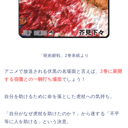
「呪術廻戦」2巻表紙より
アニメで放送される伏黒の名場面と言えば、
2巻に展開
する宿儺との一騎打ち場面
でしょう！
自分を助けるために命を落とした虎杖への気持ち。
「自分がなぜ虎杖を助けたのか？」から達する「不平
等に人を助ける」という決意。