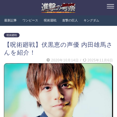
最新記事
ワンピース
呪術迴戦
進撃の巨人
キングダム
呪術廻戦
【呪術廻戦】伏黒恵の声優 内田雄馬さ
んを紹介！
2020年10月14日
/
2025年11月6日