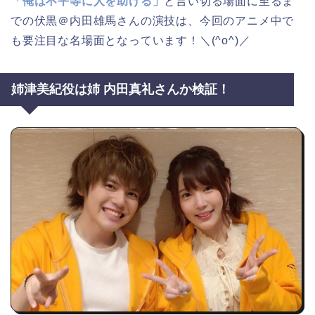
「俺は不平等に人を助ける」
と言い切る場面に至るま
での伏黒＠内田雄馬さんの演技は、今回のアニメ中で
も要注目な名場面となっています！＼(^o^)／
姉津美紀役は姉 内田真礼さんか検証！