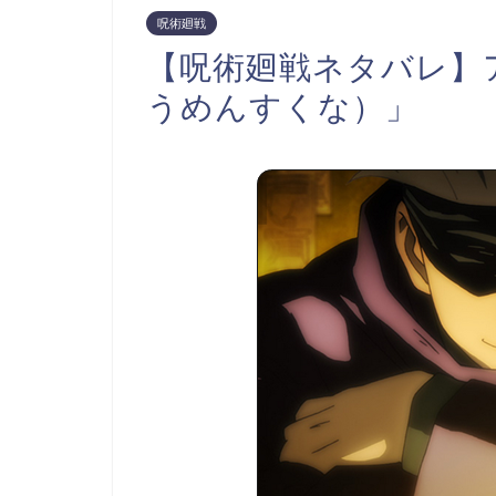
呪術廻戦
【呪術廻戦ネタバレ】
うめんすくな）」