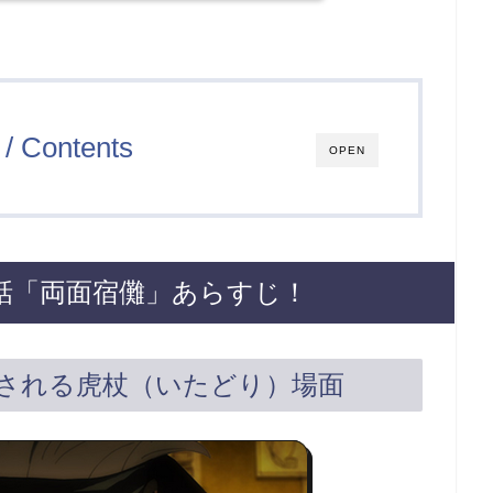
/ Contents
OPEN
話「両面宿儺」あらすじ！
束される虎杖（いたどり）場面