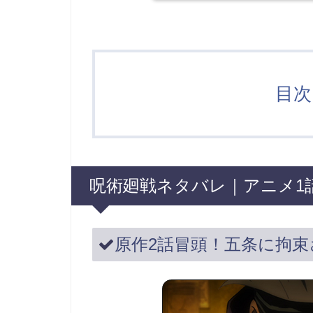
目次 
呪術廻戦ネタバレ｜アニメ1
原作2話冒頭！五条に拘