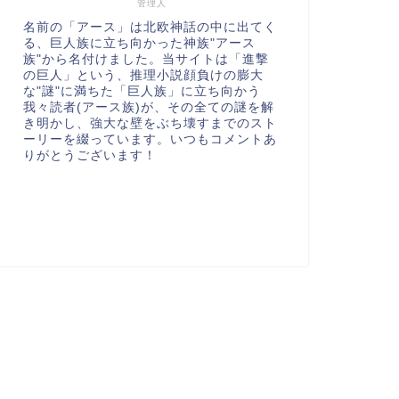
管理人
名前の「アース」は北欧神話の中に出てく
る、巨人族に立ち向かった神族"アース
族"から名付けました。当サイトは「進撃
の巨人」という、推理小説顔負けの膨大
な"謎"に満ちた「巨人族」に立ち向かう
我々読者(アース族)が、その全ての謎を解
き明かし、強大な壁をぶち壊すまでのスト
ーリーを綴っています。いつもコメントあ
りがとうございます！