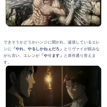
できそうかどうかハンジに聞かれ、逡巡しているエレ
ンに
「やれ、やるしかねぇだろ」
とリヴァイが睨みな
がら言い、エレンが
「やります」
と原作通り答えま
す。