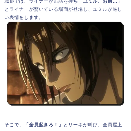
城跡では、ライナーが缶詰を持
ち「ユミル、お前…」
とライナーが驚いている場面が登場し、ユミルが厳し
い表情をします。
そこで、
「全員起きろ！」
とリーネが叫び、全員屋上