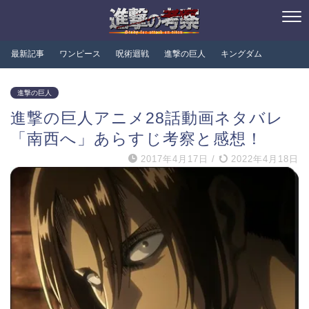
最新記事
ワンピース
呪術迴戦
進撃の巨人
キングダム
進撃の巨人
進撃の巨人アニメ28話動画ネタバレ
「南西へ」あらすじ考察と感想！
2017年4月17日
/
2022年4月18日