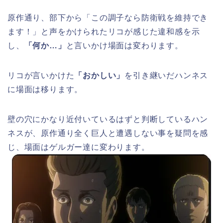
原作通り、部下から「この調子なら防衛戦を維持でき
ます！」と声をかけられたリコが感じた違和感を示
し、
「何か…」
と言いかけ場面は変わります。
リコが言いかけた
「おかしい」
を引き継いだハンネス
に場面は移ります。
壁の穴にかなり近付いているはずと判断しているハン
ネスが、原作通り全く巨人と遭遇しない事を疑問を感
じ、場面はゲルガー達に変わります。