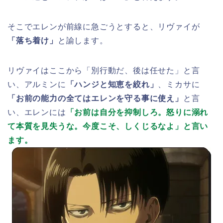
そこでエレンが前線に急ごうとすると、リヴァイが
「落ち着け」
と諭します。
リヴァイはここから「別行動だ、後は任せた」と言
い、アルミンに
「ハンジと知恵を絞れ」
、ミカサに
「お前の能力の全てはエレンを守る事に使え」
と言
い、エレンには
「お前は自分を抑制しろ。怒りに溺れ
て本質を見失うな。今度こそ、しくじるなよ」と言い
ます。