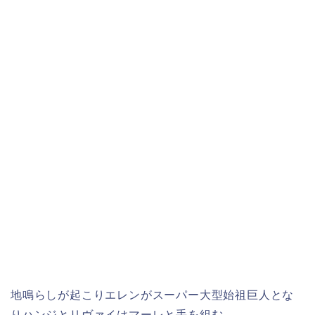
地鳴らしが起こりエレンがスーパー大型始祖巨人とな
りハンジとリヴァイはマーレと手を組む…