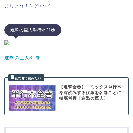
ましょう！＼(^o^)／
進撃の巨人単行本31巻
進撃の巨人31巻
【進撃全巻】コミックス単行本
を深読みする伏線を各巻ごとに
徹底考察【進撃の巨人】