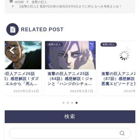
HOME
進撃の巨人
【進撃の巨人】最新刊32巻の発売日9月9日までに抑えるべき考察まとめ！
RELATED POST
の巨人
進撃の巨人
進撃の巨人
撃の巨人アニメ26話
進撃の巨人アニメ25話
進撃の巨人アニメ28
85話）感想解説！ダズ
（84話）感想解説！ジャ
（87話）感想解説！
サムエルから「死ん...
ンと「ハンジのシチュ...
悪魔エピソードと完結.
2022年3月14日
2022年3月7日
2022年4
検索