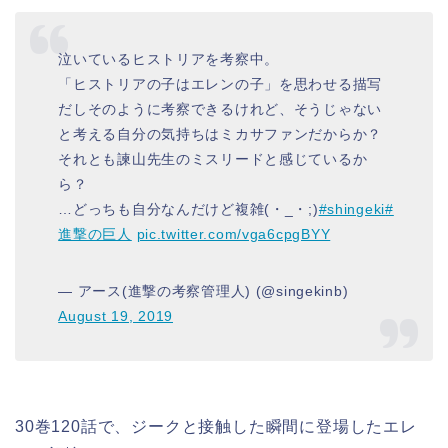
泣いているヒストリアを考察中。
「ヒストリアの子はエレンの子」を思わせる描写
だしそのように考察できるけれど、そうじゃない
と考える自分の気持ちはミカサファンだからか？
それとも諫山先生のミスリードと感じているか
ら？
…どっちも自分なんだけど複雑(・_・;)
#shingeki
#
進撃の巨人
pic.twitter.com/vga6cpgBYY
— アース(進撃の考察管理人) (@singekinb)
August 19, 2019
30巻120話で、ジークと接触した瞬間に登場したエレ