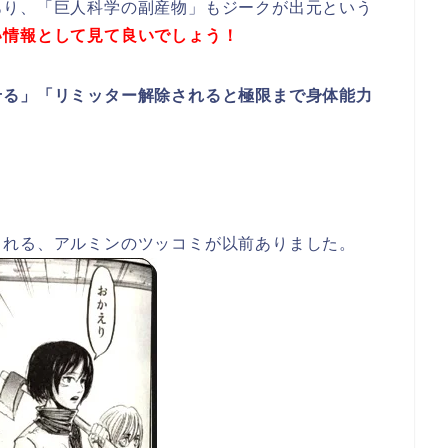
あり、「巨人科学の副産物」もジークが出元という
い情報として見て良いでしょう！
せる」「リミッター解除されると極限まで身体能力
られる、アルミンのツッコミが以前ありました。