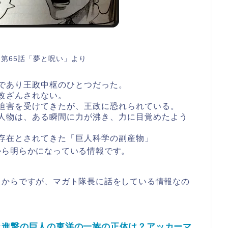
第65話「夢と呪い」より
であり王政中枢のひとつだった。
改ざんされない。
迫害を受けてきたが、王政に恐れられている。
人物は、ある瞬間に力が沸き、力に目覚めたよう
存在とされてきた「巨人科学の副産物」
から明らかになっている情報です。
クからですが、マガト隊長に話をしている情報なの
進撃の巨人の東洋の一族の正体は？アッカーマ
は