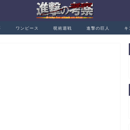
事
ワンピース
呪術迴戦
進撃の巨人
キ