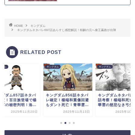
HOME
キングダム
キングダムネタバレ697話あらすじ感想解説！桓齮の元へ秦王嬴政が出陣
RELATED POST
グダム
キングダム
キングダム
ングダム857話ネタバ
キングダム856話ネタバ
キングダムネタバレ8
確定！百目族登場で楊
レ確定！楊端和重傷回避
話考察！楊端和死亡!
和軍の秘密判明！洛...
もダント死亡！青華雲...
華雲の慈悲なき弓矢..
2025年11月20日
2025年11月13日
2025年10月