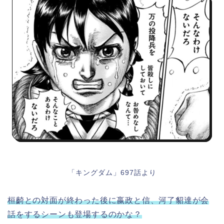
「キングダム」697話より
桓齮との対面が終わった後に嬴政と信、河了貂達が会
話をするシーンも登場するのかな？