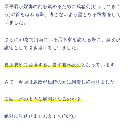
昌平君が嫪毐の乱を鎮めるために戎籊公(じゅうてきこ
う)の首をはねる際、逃さないよう壁となる役割をして
いました。
さらに60巻で河南にいる呂不韋を訪ねる際に、嬴政が
護衛として引き連れてもいました。
要所要所に登場する、昌平君私設団
となっています。
さて、今回は嬴政が桓齮の元に到着し終わりました。
次回、どのような展開となるのか？
絶対に見逃せませんよ！＼(^o^)／