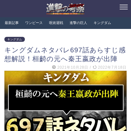
最新記事
ワンピース
呪術迴戦
進撃の巨人
キングダム
キングダム
キングダムネタバレ697話あらすじ感
想解説！桓齮の元へ秦王嬴政が出陣
2021年10月28日
/
2022年7月18日