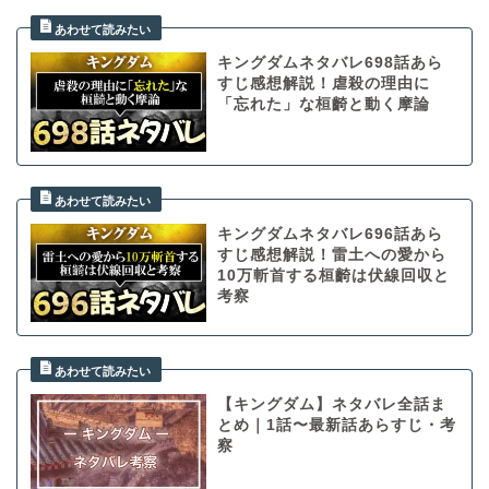
キングダムネタバレ698話あら
すじ感想解説！虐殺の理由に
「忘れた」な桓齮と動く摩論
キングダムネタバレ696話あら
すじ感想解説！雷土への愛から
10万斬首する桓齮は伏線回収と
考察
【キングダム】ネタバレ全話ま
とめ｜1話〜最新話あらすじ・考
察