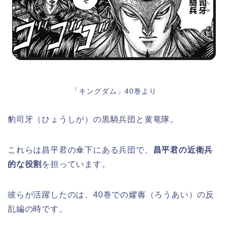
「キングダム」40巻より
豹司牙（ひょうしが）の黒騎兵団と黄竜隊。
これらは昌平君の傘下にある兵団で、
昌平君の近衛兵
的な役割
を担っています。
彼らが活躍したのは、40巻での嫪毐（ろうあい）の反
乱編の時です。