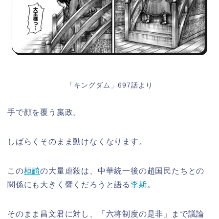
「キングダム」697話より
手で顔を覆う嬴政。
しばらくそのまま動けなくなります。
この
桓齮
の大量虐殺は、中華統一後の趙国民たちとの
関係にも大きく響くだろうと語る
李斯
。
そのまま昌文君に対し、「六将制度の是非」まで議論