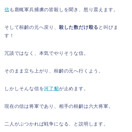
信
も扈輒軍兵捕虜の皆殺しを聞き、怒り震えます。
そして桓齮の元へ戻り、
殺した数だけ殴る
と叫びま
す！
冗談ではなく、本気でやりそうな信。
そのまま立ち上がり、桓齮の元へ行くよう。
しかしそんな信を
河了貂
が止めます。
現在の信は将軍であり、相手の桓齮は六大将軍。
二人がぶつかれば戦争になる、と説明します。