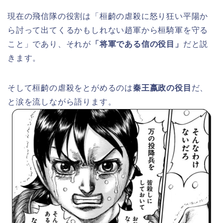
現在の飛信隊の役割は「桓齮の虐殺に怒り狂い平陽か
ら討って出てくるかもしれない趙軍から桓騎軍を守る
こと」であり、それが
「将軍である信の役目」
だと説
きます。
そして桓齮の虐殺をとがめるのは
秦王嬴政の役目
だ、
と涙を流しながら語ります。