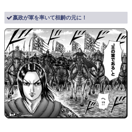
嬴政が軍を率いて桓齮の元に！