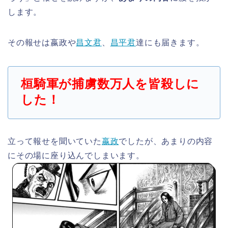
します。
その報せは嬴政や
昌文君
、
昌平君
達にも届きます。
桓騎軍が捕虜数万人を皆殺しに
した！
立って報せを聞いていた
嬴政
でしたが、あまりの内容
にその場に座り込んでしまいます。