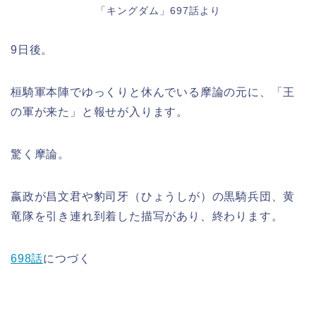
「キングダム」697話より
9日後。
桓騎軍本陣でゆっくりと休んでいる摩論の元に、「王
の軍が来た」と報せが入ります。
驚く摩論。
嬴政が昌文君や豹司牙（ひょうしが）の黒騎兵団、黄
竜隊を引き連れ到着した描写があり、終わります。
698話
につづく