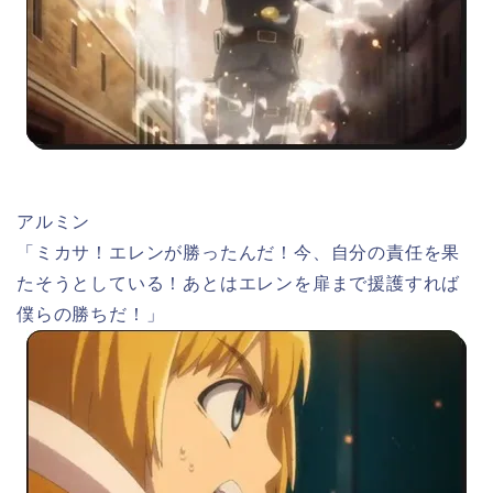
アルミン
「ミカサ！エレンが勝ったんだ！今、自分の責任を果
たそうとしている！あとはエレンを扉まで援護すれば
僕らの勝ちだ！」