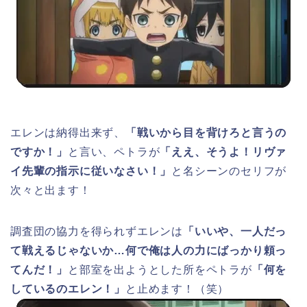
エレンは納得出来ず、
「戦いから目を背けろと言うの
ですか！」
と言い、ペトラが
「ええ、そうよ！リヴァ
イ先輩の指示に従いなさい！」
と名シーンのセリフが
次々と出ます！
調査団の協力を得られずエレンは
「いいや、一人だっ
て戦えるじゃないか…何で俺は人の力にばっかり頼っ
てんだ！」
と部室を出ようとした所をペトラが
「何を
しているのエレン！」
と止めます！（笑）