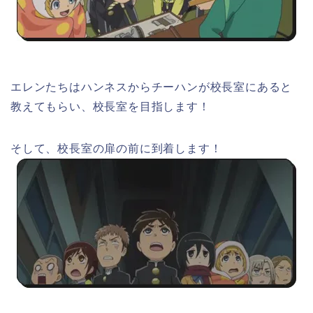
エレンたちはハンネスからチーハンが校長室にあると
教えてもらい、校長室を目指します！
そして、校長室の扉の前に到着します！