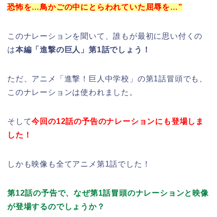
恐怖を…鳥かごの中にとらわれていた屈辱を…”
このナレーションを聞いて、誰もが最初に思い付くの
は
本編「進撃の巨人」第1話でしょう！
ただ、アニメ「進撃！巨人中学校」の第1話冒頭でも、
このナレーションは使われました。
そして
今回の12話の予告のナレーションにも登場しま
した！
しかも映像も全てアニメ第1話でした！
第12話の予告で、なぜ第1話冒頭のナレーションと映像
が登場するのでしょうか？