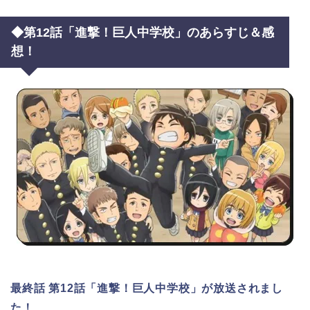
◆第12話「進撃！巨人中学校」のあらすじ＆感
想！
最終話 第12話「進撃！巨人中学校」が放送されまし
た！