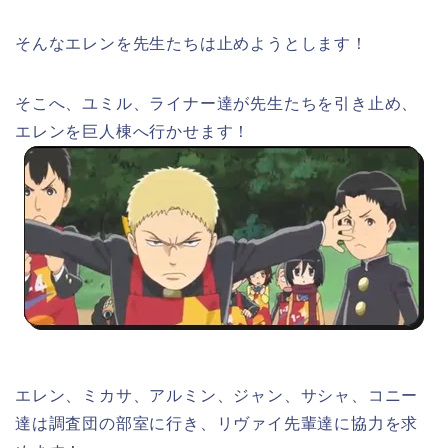
そんなエレンを先生たちは止めようとします！
そこへ、ユミル、ライナー達が先生たちを引き止め、
エレンを巨人棟へ行かせます！
エレン、ミカサ、アルミン、ジャン、サシャ、コニー
達は調査団の部室に行き、リヴァイ先輩達に協力を求