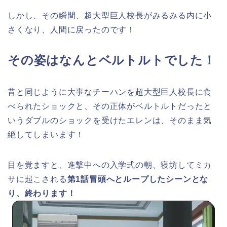
しかし、その瞬間、超大型巨人校長がみるみる内に小
さくなり、人間に戻ったのです！
その姿はなんとベルトルトでした！
昔と同じように大事なチーハンを超大型巨人校長に食
べられたショックと、その正体がベルトルトだったと
いうダブルのショックを受けたエレンは、そのまま気
絶してしまいます！
目を覚ますと、進撃中への入学式の朝、寝坊してミカ
サに起こされる
第1話冒頭へとループしたシーンとな
り、終わります！