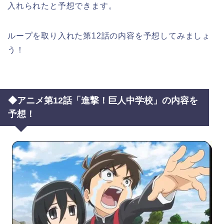
入れられたと予想できます。
ループを取り入れた第12話の内容を予想してみましょ
う！
◆アニメ第12話「進撃！巨人中学校」の内容を
予想！