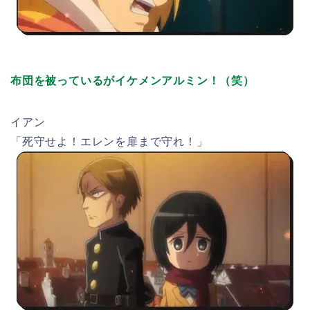
布団を被っているがイケメンアルミン！（笑）
イアン
「死守せよ！エレンを扉まで守れ！」