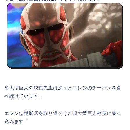
超大型巨人の校長先生は次々とエレンのチーハンを食
べ続けています。
エレンは模擬店を取り返そうと超大型巨人校長に突っ
込みます！