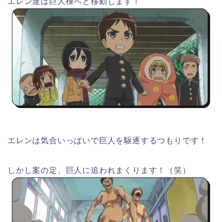
エレン達は巨人棟へと移動します！
エレンは気合いっぱいで巨人を駆逐するつもりです！
しかし案の定、巨人に追われまくります！（笑）