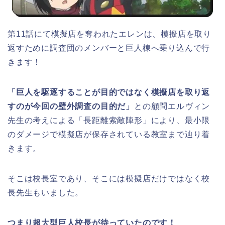
第11話にて模擬店を奪われたエレンは、模擬店を取り
返すために調査団のメンバーと巨人棟へ乗り込んで行
きます！
「巨人を駆逐することが目的ではなく模擬店を取り返
すのが今回の壁外調査の目的だ」
との顧問エルヴィン
先生の考えによる「長距離索敵陣形」により、最小限
のダメージで模擬店が保存されている教室まで辿り着
きます。
そこは校長室であり、そこには模擬店だけではなく校
長先生もいました。
つまり超大型巨人校長が待っていたのです！