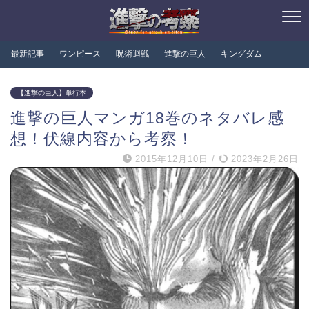
最新記事
ワンピース
呪術迴戦
進撃の巨人
キングダム
【進撃の巨人】単行本
進撃の巨人マンガ18巻のネタバレ感
想！伏線内容から考察！
2015年12月10日
/
2023年2月26日