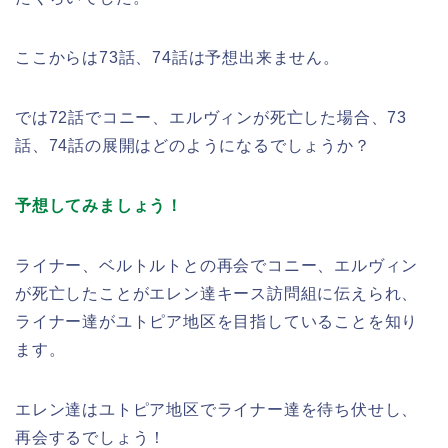
ここからは73話、74話は予想出来ません。
では72話でコニー、エルヴィンが死亡した場合、73
話、74話の展開はどのようになるでしょうか？
予想してみましょう！
ライナー、ベルトルトとの再会でコニー、エルヴィン
が死亡したことがエレン達キース訪問組に伝えられ、
ライナー達がユトピア地区を目指していることを知り
ます。
エレン達はユトピア地区でライナー達を待ち伏せし、
再会するでしょう！