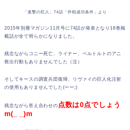
「進撃の巨人」74話「作戦成功条件」より
2015年別冊マガジン11月号に74話が発表となり18巻掲
載話が全て明らかになりました。
残念ながらコニー死亡、ライナー、ベルトルトのアニ
救出行動もありませんでした（泣）
そしてキースの調査兵団復帰、リヴァイの巨人化注射
の使用もありませんでした(ーー;)
点数は0点でしょう
残念ながら答え合わせの
m(_ _)m