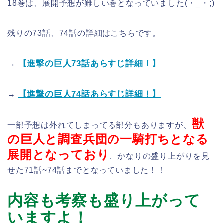
18巻は、展開予想が難しい巻となっていました(・_・;)
残りの73話、74話の詳細はこちらです。
【進撃の巨人73話あらすじ詳細！】
→
【進撃の巨人74話あらすじ詳細！】
→
獣
一部予想は外れてしまってる部分もありますが、
の巨人と調査兵団の一騎打ちとなる
展開となっており
、かなりの盛り上がりを見
せた71話~74話までとなっていました！！
内容も考察も盛り上がって
いますよ！