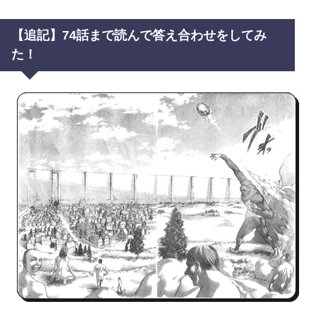
【追記】74話まで読んで答え合わせをしてみ
た！