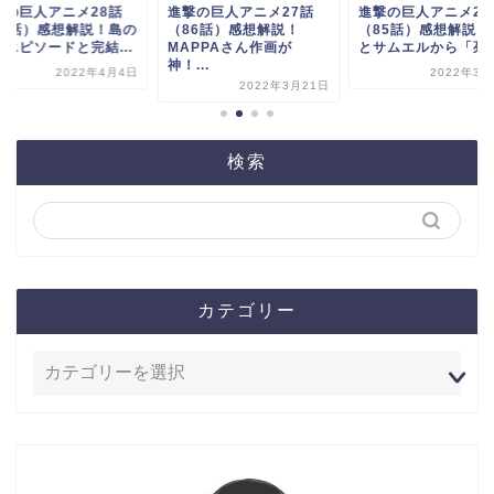
撃の巨人アニメ28話
進撃の巨人アニメ27話
進撃の巨人アニメ26
87話）感想解説！島の
（86話）感想解説！
（85話）感想解説！
魔エピソードと完結...
MAPPAさん作画が
とサムエルから「死ん.
神！...
2022年4月4日
2022年3月
2022年3月21日
検索
カテゴリー