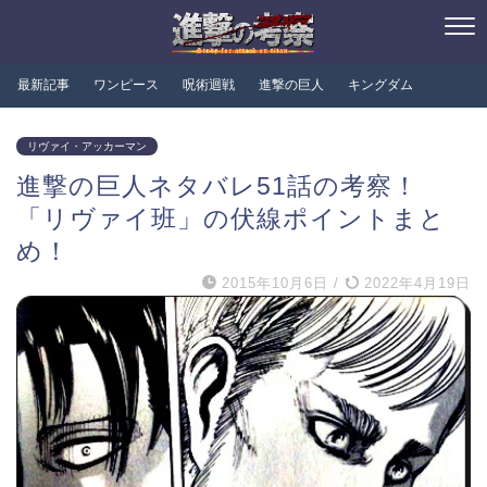
最新記事
ワンピース
呪術迴戦
進撃の巨人
キングダム
リヴァイ・アッカーマン
進撃の巨人ネタバレ51話の考察！
「リヴァイ班」の伏線ポイントまと
め！
2015年10月6日
/
2022年4月19日