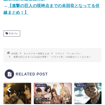
→
【進撃の巨人の現時点までの未回収となってる伏
線まとめ！】
ネタバレ
HOME
キャラクター考察まとめ
リヴァイ・アッカーマン
進撃の巨人ネタバレ51話の考察！「リヴァイ班」の伏線ポイントまとめ！
RELATED POST
の巨人
進撃の巨人
進撃の巨人