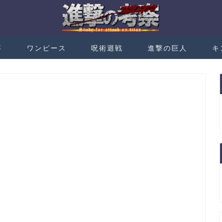
事
ワンピース
呪術迴戦
進撃の巨人
キ