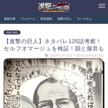
最新記事
ワンピース
呪術迴戦
進撃の巨人
キングダム
伏線の検証
【進撃の巨人】ネタバレ125話考察！
セルフオマージュを検証！韻と擬音も
2020年1月30日
/
2022年4月19日