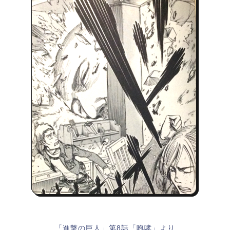
「進撃の巨人」第8話「咆哮」より