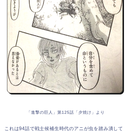
「進撃の巨人」第125話「夕焼け」より
これは94話で戦士候補生時代のアニが虫を踏み潰して