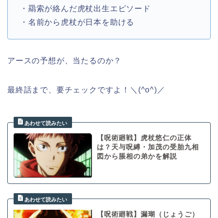
・羂索が絡んだ虎杖出生エピソード
・名前から虎杖が日本を助ける
アースの予想が、当たるのか？
最終話まで、要チェックですよ！＼(^o^)／
【呪術廻戦】虎杖悠仁の正体
は？天与呪縛・加茂の受胎九相
図から脹相の弟かを解説
【呪術廻戦】漏瑚（じょうご）