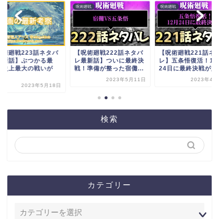
廻戦
呪術廻戦
呪術廻戦
呪術廻戦223話ネタバ
【呪術廻戦222話ネタバ
【呪術廻戦221話ネ
最新話】ぶつかる最
レ最新話】ついに最終決
レ】五条悟復活！12
！史上最大の戦いが
戦！準備が整った宿儺...
24日に最終決戦が始..
.
2023年5月11日
2023年4月
2023年5月18日
検索
カテゴリー