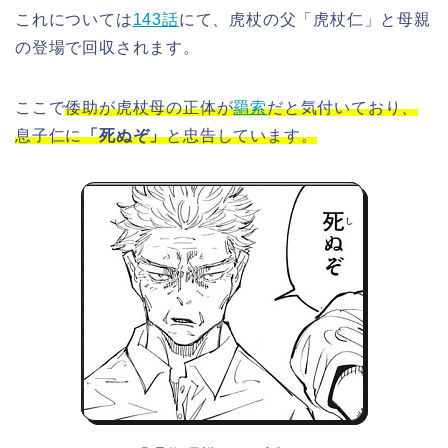
これについては
143話
にて、虎杖の父「虎杖仁」と母親
の登場で回収されます。
ここで
倭助が虎杖母の正体が
羂索
だと気付いており、
息子仁に
「死ぬぞ」
と忠告しています。