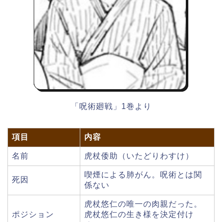
「呪術廻戦」1巻より
項目
内容
名前
虎杖倭助（いたどりわすけ）
喫煙による肺がん。呪術とは関
死因
係ない
虎杖悠仁の唯一の肉親だった。
ポジション
虎杖悠仁の生き様を決定付け