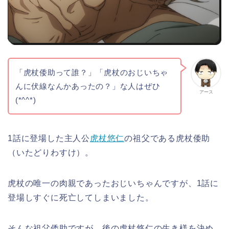
「虎杖倭助って誰？」「虎杖のおじいちゃ
んに伏線なんかあったの？」な人はぜひ
アース
(*^^*)
1話に登場した主人公
虎杖悠仁
の祖父である虎杖倭助
（いたどりわすけ）。
虎杖の唯一の肉親であったおじいちゃんですが、1話に
登場しすぐに死亡してしまいました。
そんな祖父倭助ですが、後の虎杖悠仁の生き様を決め