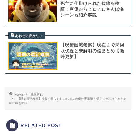
死亡に仕掛けられた伏線を検
証！声優からじゅじゅさんぽ名
シーンも紹介解説
【呪術廻戦考察】現在まで未回
収伏線と未解明の謎まとめ【随
時更新】
HOME
呪術廻戦
【呪術廻戦考察】虎杖の祖父おじいちゃん声優は千葉繁！倭助に仕掛けられた名
前伏線を検証
RELATED POST