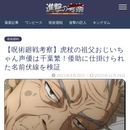
最新記事
ワンピース
呪術迴戦
進撃の巨人
キングダム
呪術廻戦
【呪術廻戦考察】虎杖の祖父おじいち
ゃん声優は千葉繁！倭助に仕掛けられ
た名前伏線を検証
2021年8月20日
/
2022年12月29日