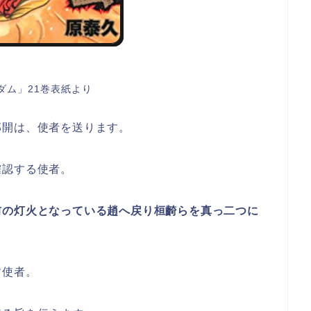
ダム」21巻表紙より
郭開は、使者を送ります。
確認する使者。
前の灯火となっている趙へ戻り桓齮らを真っ二つに
す使者。