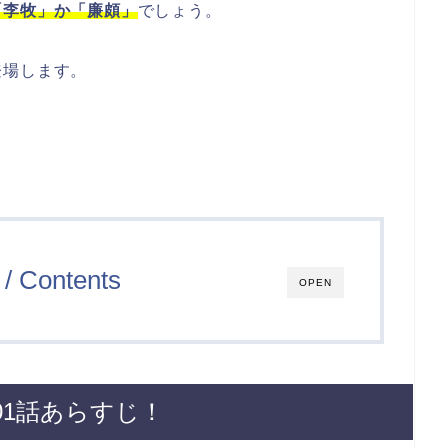
「李牧」か「廉頗」
でしょう。
登場します。
/ Contents
OPEN
01話あらすじ！