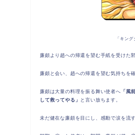
「キング
廉頗より趙への帰還を望む手紙を受けた
廉頗と会い、趙への帰還を望む気持ちを
廉頗は大量の料理を振る舞い使者へ
「風
して救ってやる」
と言い放ちます。
未だ健在な廉頗を目にし、感動で涙を流