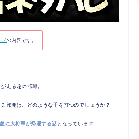
ンプ
の内容です。
震が走る趙の邯鄲。
ある郭開は、
どのような手を打つのでしょうか？
趙に大将軍が帰還する話
となっています。