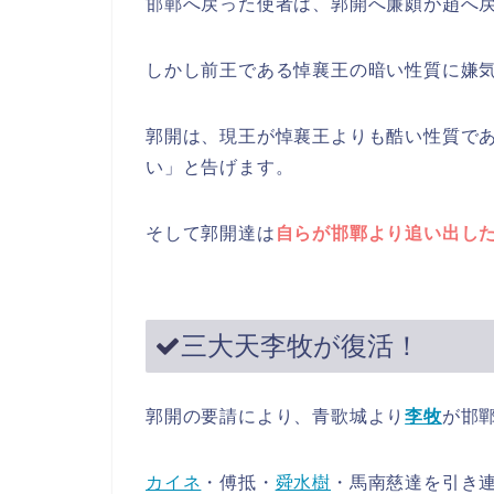
邯鄲へ戻った使者は、郭開へ廉頗が趙へ
しかし前王である悼襄王の暗い性質に嫌
郭開は、現王が悼襄王よりも酷い性質で
い」と告げます。
そして郭開達は
自らが邯鄲より追い出し
三大天李牧が復活！
郭開の要請により、青歌城より
李牧
が邯
カイネ
・傅抵・
舜水樹
・馬南慈達を引き