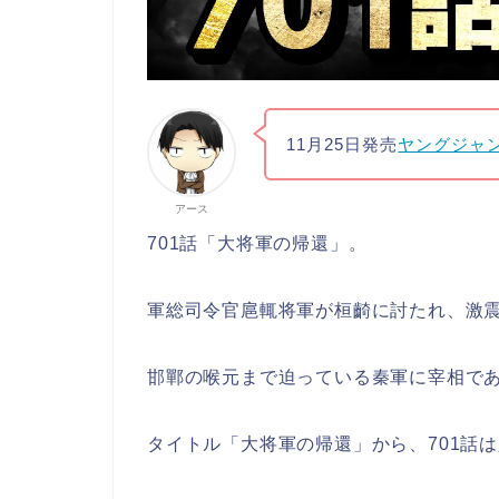
11月25日発売
ヤングジャ
アース
701話「大将軍の帰還」。
軍総司令官扈輒将軍が桓齮に討たれ、激
邯鄲の喉元まで迫っている秦軍に宰相で
タイトル「大将軍の帰還」から、701話は