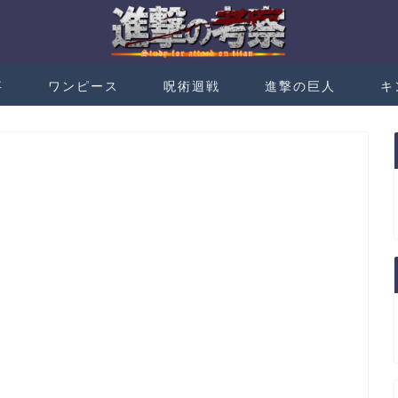
事
ワンピース
呪術迴戦
進撃の巨人
キ