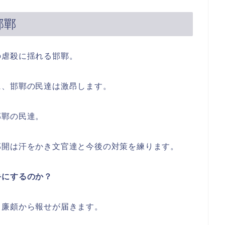
邯鄲
の虐殺に揺れる邯鄲。
に、邯鄲の民達は激昂します。
邯鄲の民達。
郭開は汗をかき文官達と今後の対策を練ります。
手にするのか？
る廉頗から報せが届きます。