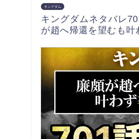
キングダム
キングダムネタバレ7
が趙へ帰還を望むも叶