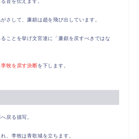
戻る旨を伝えます。
気がさして、廉頗は趙を飛び出しています。
あることを挙げ文官達に「廉頗を戻すべきではな
た李牧を戻す決断
を下します。
鄲へ戻る描写。
連れ、李牧は青歌城を立ちます。