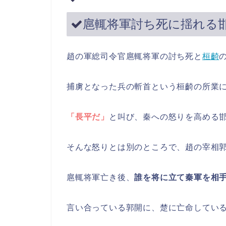
扈輒将軍討ち死に揺れる
趙の軍総司令官扈輒将軍の討ち死と
桓齮
捕虜となった兵の斬首という桓齮の所業
「長平だ」
と叫び、秦への怒りを高める
そんな怒りとは別のところで、趙の宰相
扈輒将軍亡き後、
誰を将に立て秦軍を相
言い合っている郭開に、楚に亡命してい