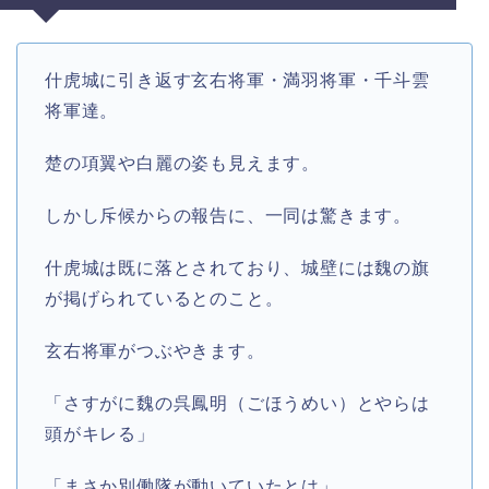
什虎城に引き返す玄右将軍・満羽将軍・千斗雲
将軍達。
楚の項翼や白麗の姿も見えます。
しかし斥候からの報告に、一同は驚きます。
什虎城は既に落とされており、城壁には魏の旗
が掲げられているとのこと。
玄右将軍がつぶやきます。
「さすがに魏の呉鳳明（ごほうめい）とやらは
頭がキレる」
「まさか別働隊が動いていたとは」