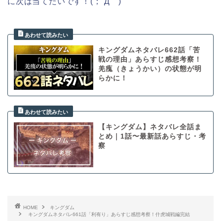
に次は当てたいです！(；´Д｀)
キングダムネタバレ662話「苦
戦の理由」あらすじ感想考察！
羌瘣（きょうかい）の状態が明
らかに！
【キングダム】ネタバレ全話ま
とめ｜1話〜最新話あらすじ・考
察
HOME
キングダム
キングダムネタバレ661話「利有り」あらすじ感想考察！什虎城戦編完結