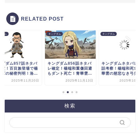
RELATED POST
グダム
キングダム
キングダム
ングダム857話ネタバ
キングダム856話ネタバ
キングダムネタバレ8
確定！百目族登場で楊
レ確定！楊端和重傷回避
話考察！楊端和死亡!
和軍の秘密判明！洛...
もダント死亡！青華雲...
華雲の慈悲なき弓矢..
2025年11月20日
2025年11月13日
2025年10月
検索