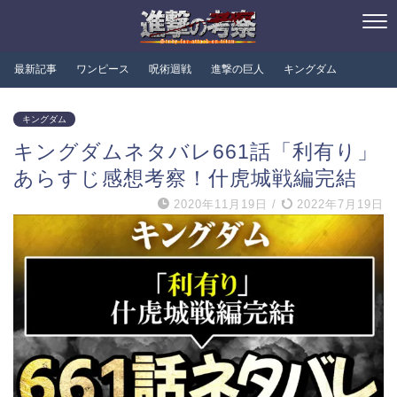
最新記事
ワンピース
呪術迴戦
進撃の巨人
キングダム
キングダム
キングダムネタバレ661話「利有り」
あらすじ感想考察！什虎城戦編完結
2020年11月19日
/
2022年7月19日