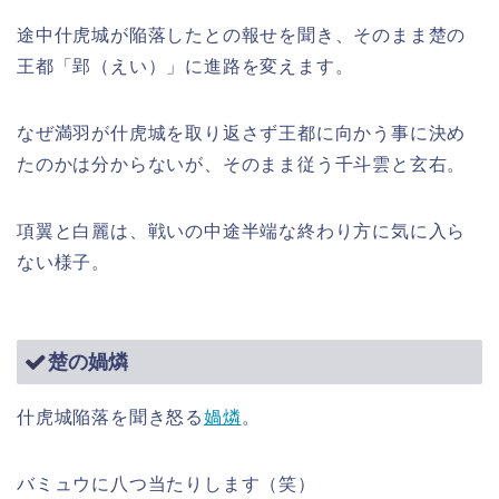
途中什虎城が陥落したとの報せを聞き、そのまま楚の
王都「郢（えい）」に進路を変えます。
なぜ満羽が什虎城を取り返さず王都に向かう事に決め
たのかは分からないが、そのまま従う千斗雲と玄右。
項翼と白麗は、戦いの中途半端な終わり方に気に入ら
ない様子。
楚の媧燐
什虎城陥落を聞き怒る
媧燐
。
バミュウに八つ当たりします（笑）