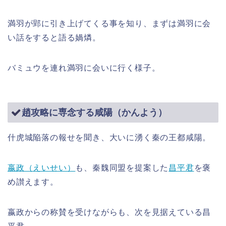
満羽が郢に引き上げてくる事を知り、まずは満羽に会
い話をすると語る媧燐。
バミュウを連れ満羽に会いに行く様子。
趙攻略に専念する咸陽（かんよう）
什虎城陥落の報せを聞き、大いに湧く秦の王都咸陽。
嬴政（えいせい）
も、秦魏同盟を提案した
昌平君
を褒
め讃えます。
嬴政からの称賛を受けながらも、次を見据えている昌