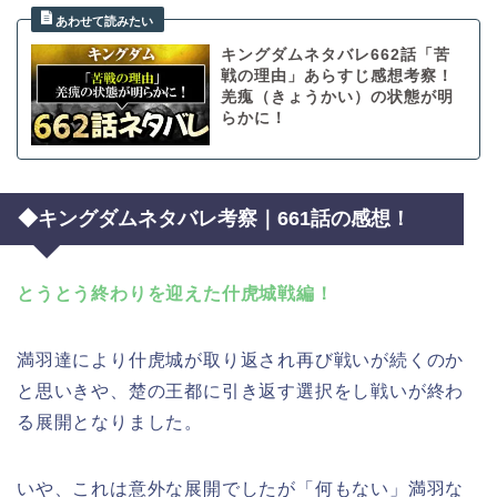
キングダムネタバレ662話「苦
戦の理由」あらすじ感想考察！
羌瘣（きょうかい）の状態が明
らかに！
◆キングダムネタバレ考察｜661話の感想！
とうとう終わりを迎えた什虎城戦編！
満羽達により什虎城が取り返され再び戦いが続くのか
と思いきや、楚の王都に引き返す選択をし戦いが終わ
る展開となりました。
いや、これは意外な展開でしたが「何もない」満羽な