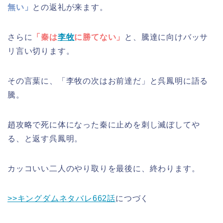
無い」
との返礼が来ます。
さらに
「秦は
李牧
に勝てない」
と、騰達に向けバッサ
リ言い切ります。
その言葉に、「李牧の次はお前達だ」と呉鳳明に語る
騰。
趙攻略で死に体になった秦に止めを刺し滅ぼしてや
る、と返す呉鳳明。
カッコいい二人のやり取りを最後に、終わります。
>>キングダムネタバレ662話
につづく