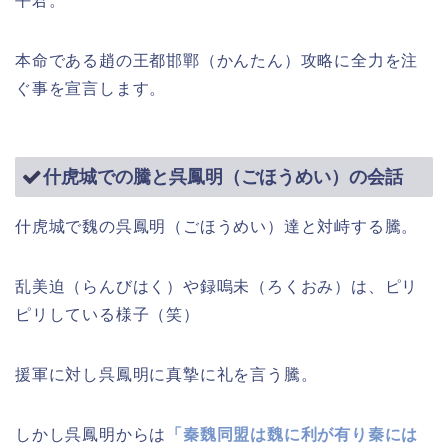
平君。
本命である趙の王都邯鄲（かんたん）攻略に全力を注
ぐ事を宣言します。
什虎城での騰と呉鳳明（ごほうめい）の会話
什虎城で魏の呉鳳明（ごほうめい）達と対峙する騰。
乱美迫（らんびはく）や録嗚未（ろくおみ）は、ピリ
ピリしている様子（笑）
援軍に対し呉鳳明に真摯に礼を言う騰。
しかし呉鳳明からは
「秦魏同盟は魏に利が有り秦には