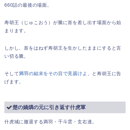
660話の最後の場面。
寿胡王（じゅこおう）が騰に首を差し出す場面から始
まります。
しかし、首をはねず寿胡王を生かしたままにすると言
い切る騰。
そして
満羽の結末をその目で見届けよ、
と寿胡王に告
げます。
楚の媧燐の元に引き返す什虎軍
什虎城に撤退する満羽・千斗雲・玄右達。