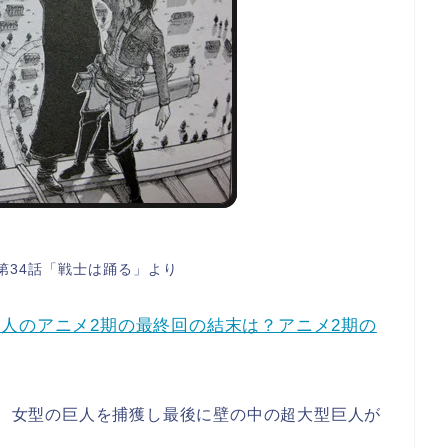
第34話「戦士は踊る」より
人のアニメ2期の最終回の結末は？アニメ2期の
回は、女型の巨人を捕獲し最後に壁の中の超大型巨人が