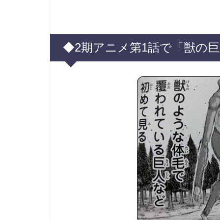
◆2期アニメ第1話で「獣の