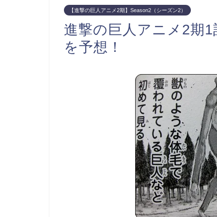
【進撃の巨人アニメ2期】Season2（シーズン2）
進撃の巨人アニメ2期
を予想！