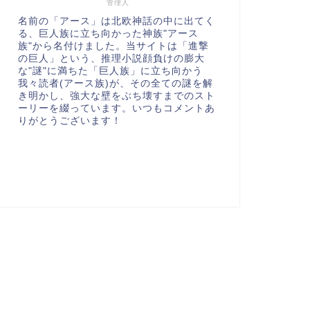
管理人
名前の「アース」は北欧神話の中に出てく
る、巨人族に立ち向かった神族"アース
族"から名付けました。当サイトは「進撃
の巨人」という、推理小説顔負けの膨大
な"謎"に満ちた「巨人族」に立ち向かう
我々読者(アース族)が、その全ての謎を解
き明かし、強大な壁をぶち壊すまでのスト
ーリーを綴っています。いつもコメントあ
りがとうございます！