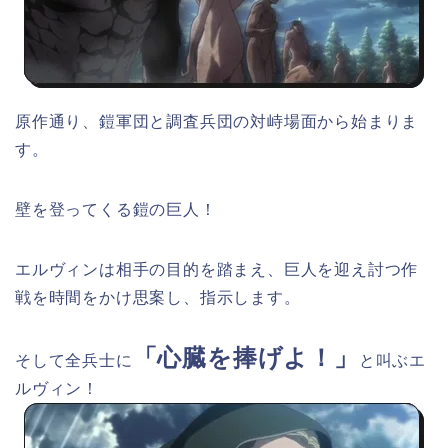
原作通り、鎧軍団と調査兵団の対峙場面から始まりま
す。
壁を登ってくる鎧の巨人！
エルヴィンは相手の目的を踏まえ、巨人を迎え討つ作
戦を時間をかけ思案し、指示します。
「心臓を捧げよ！」
そして全兵士に
と叫ぶエ
ルヴィン！