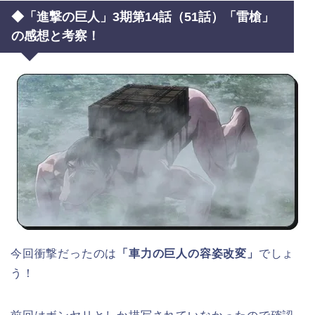
◆「進撃の巨人」3期第14話（51話）「雷槍」
の感想と考察！
今回衝撃だったのは
「車力の巨人の容姿改変」
でしょ
う！