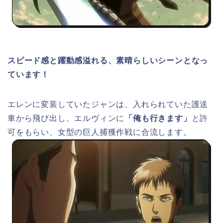
スピード感と躍動感溢れる、素晴らしいシーンとなっ
ています！
エレンに変装していたジャンは、入れられていた護送
車から飛び出し、エルヴィンに
「俺も行きます」
と許
可をもらい、女型の巨人捕獲作戦に合流します。