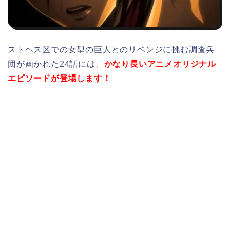
ストヘス区での女型の巨人とのリベンジに挑む調査兵
団が画かれた24話には、
かなり長いアニメオリジナル
エピソードが登場します！