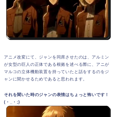
アニメ改変にて、ジャンを同席させたのは、アルミン
が女型の巨人の正体である根拠を述べる際に、アニが
マルコの立体機動装置を持っていたと話をするのをジ
ャンに聞かせるためであると思われます。
それを聞いた時のジャンの表情はちょっと怖いです！
(・_・;)