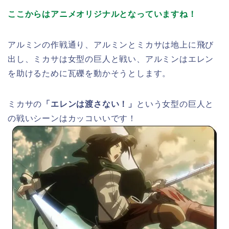
ここからはアニメオリジナルとなっていますね！
アルミンの作戦通り、アルミンとミカサは地上に飛び
出し、ミカサは女型の巨人と戦い、アルミンはエレン
を助けるために瓦礫を動かそうとします。
ミカサの
「エレンは渡さない！」
という女型の巨人と
の戦いシーンはカッコいいです！