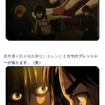
原作通り巨人化出来ないエレンに
ミカサのプレッシャ
ーが迫ります。（笑）