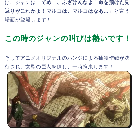
け、ジャンは
「てめー、ふざけんなよ！命を預けた見
返りがこれかよ！マルコは、マルコはなあ…」
と言う
場面が登場します！
この時のジャンの叫びは熱いです！
そしてアニメオリジナルのハンジによる捕獲作戦が決
行され、女型の巨人を倒し、一時拘束します！