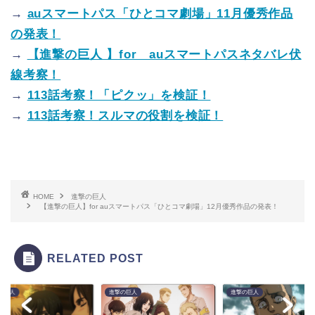
→
auスマートパス「ひとコマ劇場」11月優秀作品
の発表！
→
【進撃の巨人 】for auスマートパスネタバレ伏
線考察！
→
113話考察！「ピクッ」を検証！
→
113話考察！スルマの役割を検証！
HOME
進撃の巨人
【進撃の巨人】for auスマートパス「ひとコマ劇場」12月優秀作品の発表！
RELATED POST
の巨人
進撃の巨人
進撃の巨人