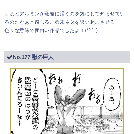
よほどアルミンが段差に躓くのを気にして知らせてい
るのだかぁと感じる、
巻末ネタを思い起こさせる
、
色々な意味で面白い作品でしたよ！(*^^*)
No.177 獣の巨人