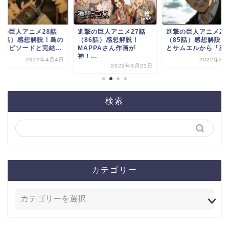
撃の巨人アニメ28話
進撃の巨人アニメ27話
進撃の巨人アニメ26
87話）感想解説！島の
（86話）感想解説！
（85話）感想解説！
魔エピソードと完結...
MAPPAさん作画が
とサムエルから「死ん.
神！...
2022年4月4日
2022年3月
2022年3月21日
検索
カテゴリー