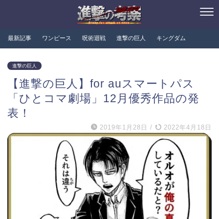
最新記事
ワンピース
呪術迴戦
進撃の巨人
キングダム
進撃の巨人
【進撃の巨人】for auスマートパス
「ひとコマ劇場」12月優秀作品の発
表！
2019年1月28日
/
2022年4月18日