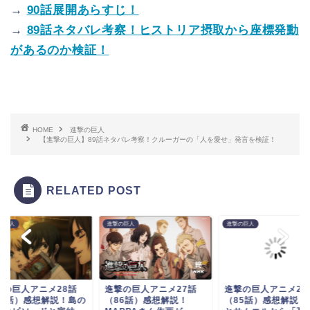
→
90話展開あらすじ！
→
89話ネタバレ考察！ヒストリア摂取から座標発動
があるのか検証！
HOME
進撃の巨人
【進撃の巨人】89話ネタバレ考察！クルーガーの「人を愛せ」発言を検証！
RELATED POST
の巨人
進撃の巨人
進撃の巨人
撃の巨人アニメ28話
進撃の巨人アニメ27話
進撃の巨人アニメ26
87話）感想解説！島の
（86話）感想解説！
（85話）感想解説！