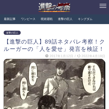
最新記事
ワンピース
呪術迴戦
進撃の巨人
キングダム
進撃の巨人
【進撃の巨人】89話ネタバレ考察！ク
ルーガーの「人を愛せ」発言を検証！
2017年1月12日
/
2022年4月19日