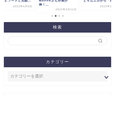
魔エピソードと完結...
MAPPAさん作画が
とサムエルから「死ん.
神！...
2022年4月4日
2022年3月
2022年3月21日
検索
カテゴリー