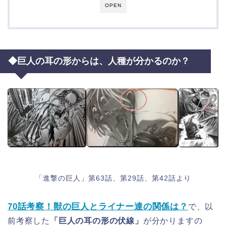
OPEN
◆巨人の耳の形からは、人種が分かるのか？
「進撃の巨人」第63話、第29話、第42話より
70話考察！獣の巨人とライナー達の関係は？
で、以
前考察した
「巨人の耳の形の伏線」
が分かりますの