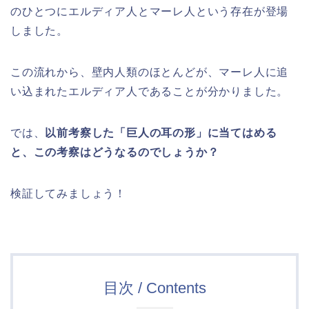
のひとつにエルディア人とマーレ人という存在が登場
しました。
この流れから、壁内人類のほとんどが、マーレ人に追
い込まれたエルディア人であることが分かりました。
では、
以前考察した「巨人の耳の形」に当てはめる
と、この考察はどうなるのでしょうか？
検証してみましょう！
目次 / Contents