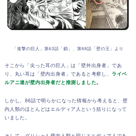
「進撃の巨人」第63話「鎖」、第68話「壁の王」より
そこから「尖った耳の巨人」は「壁外出身者」であ
り、丸い耳は「壁内出身者」であると考察し、
ライベ
ルアニ達が壁内出身者だと推測しました。
しかし、86話で明らかになった情報から考えると、壁
内人類のほとんどはエルディア人という括りになって
いました。
そして、グリシャも壁内人類と同じエルディア人であ