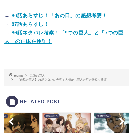
→
86話あらすじ！「あの日」の感想考察！
→
87話あらすじ！
→
86話ネタバレ考察！「9つの巨人」と「7つの巨
人」の正体を検証！
HOME
進撃の巨人
【進撃の巨人】86話ネタバレ考察！人種から巨人の耳の伏線を検証！
RELATED POST
の巨人
進撃の巨人
進撃の巨人