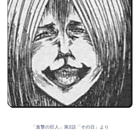
「進撃の巨人」第2話「その日」より