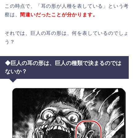
この時点で、「耳の形が人種を表している」という考
察は、
間違いだったことが分かります。
それでは、巨人の耳の形は、何を表しているのでしょ
う？
◆巨人の耳の形は、巨人の種類で決まるのでは
ないか？