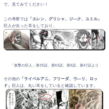
で、見てみてください！
この考察では
「エレン、グリシャ、ジ―ク、ユミル」
巨人が尖った耳をしており、
「進撃の巨人」第35話、第63話、第8話、第47話より
その他の
「ライベルアニ、フリーダ、ウ―リ、ロッ
ド」
巨人は、丸い耳をしていると確認しています。