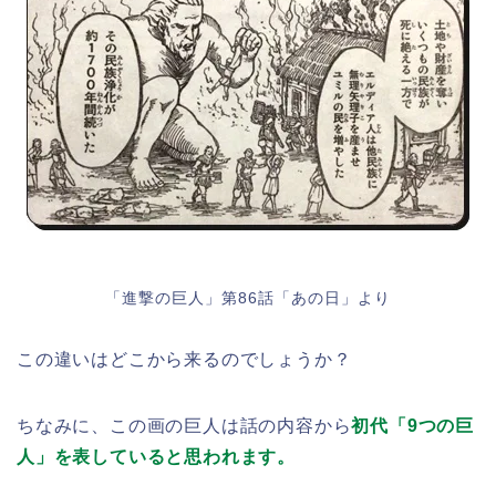
「進撃の巨人」第86話「あの日」より
この違いはどこから来るのでしょうか？
ちなみに、この画の巨人は話の内容から
初代「9つの巨
人」を表していると思われます。