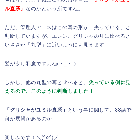
ル直系」
なのかという所ですね。
ただ、管理人アースはこの耳の形が「尖っている」と
判断していますが、エレン、グリシャの耳に比べると
いささか「丸型」に近いようにも見えます。
髪が少し邪魔ですよね(・_・;)
しかし、他の丸型の耳と比べると、
尖っている側に見
えるので、このように判断しました！
「グリシャがユミル直系」
という事に関して、88話で
何か展開があるのか…
楽しみです！＼(^o^)／