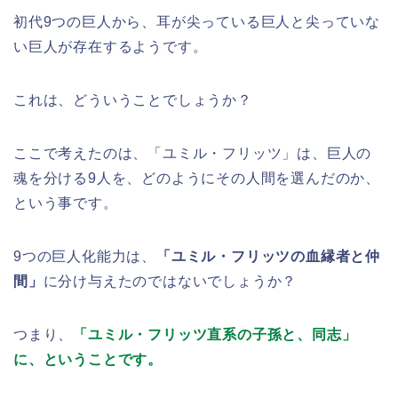
初代9つの巨人から、耳が尖っている巨人と尖っていな
い巨人が存在するようです。
これは、どういうことでしょうか？
ここで考えたのは、「ユミル・フリッツ」は、巨人の
魂を分ける9人を、どのようにその人間を選んだのか、
という事です。
9つの巨人化能力は、
「ユミル・フリッツの血縁者と仲
間」
に分け与えたのではないでしょうか？
つまり、
「ユミル・フリッツ直系の子孫と、同志」
に、ということです。