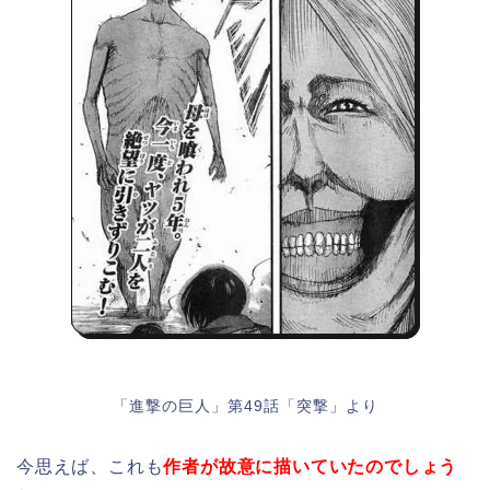
「進撃の巨人」第49話「突撃」より
今思えば、これも
作者が故意に描いていたのでしょう