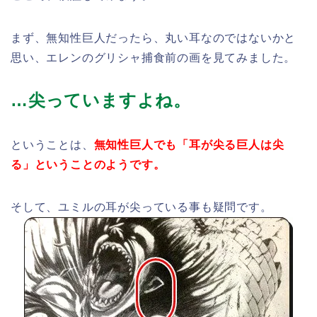
まず、無知性巨人だったら、丸い耳なのではないかと
思い、エレンのグリシャ捕食前の画を見てみました。
…尖っていますよね。
ということは、
無知性巨人でも「耳が尖る巨人は尖
る」ということのようです。
そして、ユミルの耳が尖っている事も疑問です。