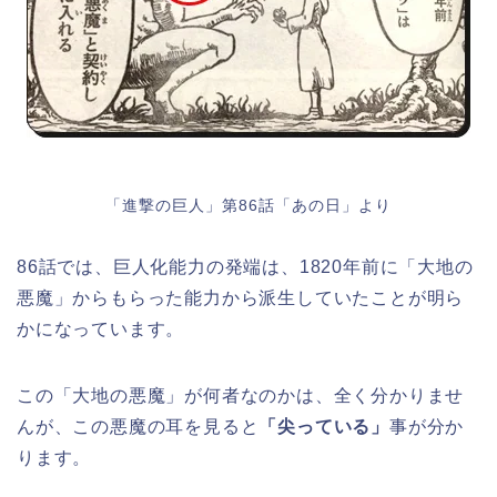
「進撃の巨人」第86話「あの日」より
86話では、巨人化能力の発端は、1820年前に「大地の
悪魔」からもらった能力から派生していたことが明ら
かになっています。
この「大地の悪魔」が何者なのかは、全く分かりませ
んが、この悪魔の耳を見ると
「尖っている」
事が分か
ります。