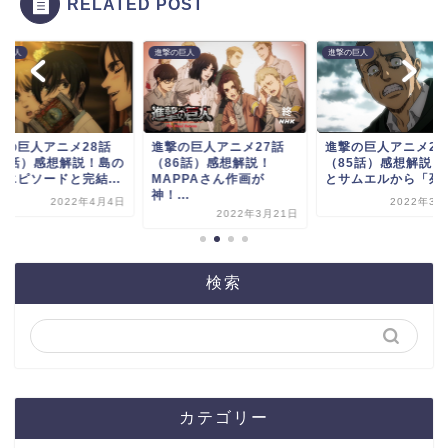
RELATED POST
の巨人
進撃の巨人
進撃の巨人
撃の巨人アニメ28話
進撃の巨人アニメ27話
進撃の巨人アニメ26
87話）感想解説！島の
（86話）感想解説！
（85話）感想解説！
魔エピソードと完結...
MAPPAさん作画が
とサムエルから「死ん.
神！...
2022年4月4日
2022年3月
2022年3月21日
検索
カテゴリー