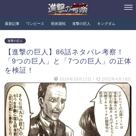
最新記事
ワンピース
呪術迴戦
進撃の巨人
キングダム
進撃の巨人
【進撃の巨人】86話ネタバレ考察！
「9つの巨人」と「7つの巨人」の正体
を検証！
2016年10月12日
/
2022年4月19日