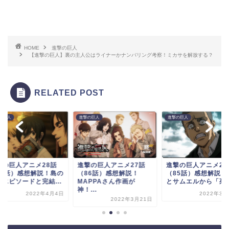
HOME
進撃の巨人
【進撃の巨人】裏の主人公はライナーかナンバリング考察！ミカサを解放する？
RELATED POST
の巨人
進撃の巨人
進撃の巨人
撃の巨人アニメ28話
進撃の巨人アニメ27話
進撃の巨人アニメ26
87話）感想解説！島の
（86話）感想解説！
（85話）感想解説！
魔エピソードと完結...
MAPPAさん作画が
とサムエルから「死ん.
神！...
2022年4月4日
2022年3月
2022年3月21日