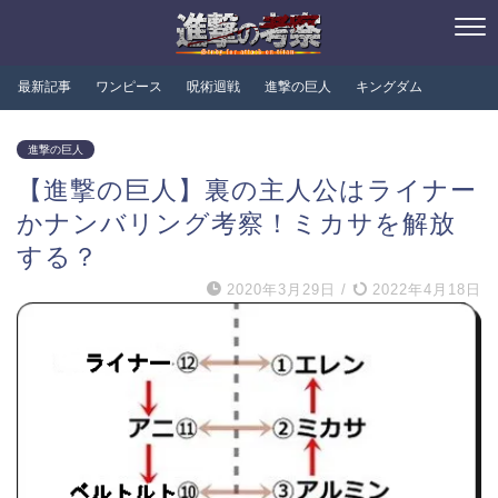
最新記事
ワンピース
呪術迴戦
進撃の巨人
キングダム
進撃の巨人
【進撃の巨人】裏の主人公はライナー
かナンバリング考察！ミカサを解放
する？
2020年3月29日
/
2022年4月18日