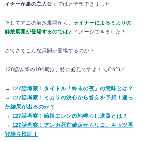
イナーが裏の主人公」
ではと予想できました！
そしてアニの解放展開から、
ライナーによるミカサの
解放展開が登場するのでは
とイメージできました！
さてさてこんな展開が登場するのか？
128話以降の104期は、特に必見ですよ！＼(^o^)／
→
127話考察！タイトル「終末の夜」の意味とは？
→
127話考察！ミカサの決心から答えを予想！違っ
た結果が出るのか？
→
127話考察！始祖エレンの地鳴らし進路とは？
→
127話考察！アンカ死亡確定からリコ、キッツ再
登場を検証！