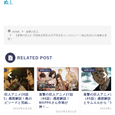
め！
HOME
進撃の巨人
【進撃の巨人】川窪慎太郎氏＆宍戸亮太氏インタビュー！諌山先生の人物像を妄
想！
RELATED POST
の巨人
進撃の巨人
進撃の巨人
撃の巨人アニメ28話
進撃の巨人アニメ27話
進撃の巨人アニメ26
87話）感想解説！島の
（86話）感想解説！
（85話）感想解説！
魔エピソードと完結...
MAPPAさん作画が
とサムエルから「死ん.
神！...
2022年4月4日
2022年3月
2022年3月21日