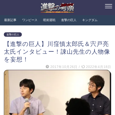
最新記事
ワンピース
呪術迴戦
進撃の巨人
キングダム
進撃の巨人
【進撃の巨人】川窪慎太郎氏＆宍戸亮
太氏インタビュー！諌山先生の人物像
を妄想！
2017年10月26日
/
2022年4月18日