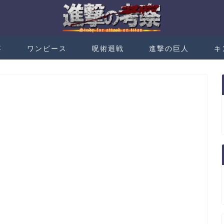
事
ワンピース
呪術迴戦
進撃の巨人
キ