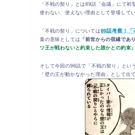
「不戦の契り」とは89話「会議」にて初
使わない、使えない理由として登場して
89話考察！
「不戦の契り」については
葉の意味としては
「前世からの宿縁であ
ツ王が戦わないと約束した誰かとの約束
そして今回の96話で「不戦の契り」とい
「壁の王が動かなかった理由」として出