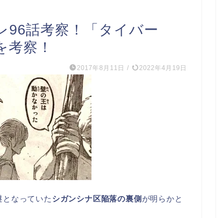
レ96話考察！「タイバー
を考察！
2017年8月11日
/
2022年4月19日
謎となっていた
シガンシナ区陥落の裏側
が明らかと