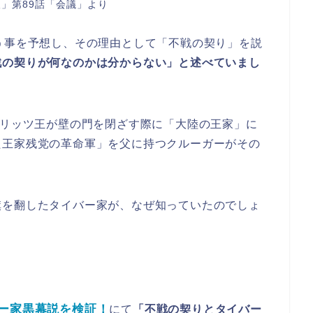
」第89話「会議」より
う事を予想し、その理由として「不戦の契り」を説
戦の契りが何なのかは分からない」と述べていまし
フリッツ王が壁の門を閉ざす際に「大陸の王家」に
た王家残党の革命軍」を父に持つクルーガーがその
旗を翻したタイバー家が、なぜ知っていたのでしょ
バー家黒幕説を検証！
にて
「不戦の契りとタイバー