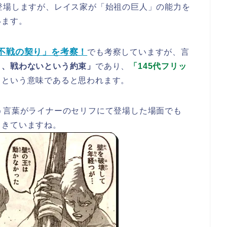
登場しますが、レイス家が「始祖の巨人」の能力を
います。
「不戦の契り」を考察！
でも考察していますが、言
り、戦わないという約束」
であり、
「145代フリッ
」
という意味であると思われます。
う言葉がライナーのセリフにて登場した場面でも
てきていますね。