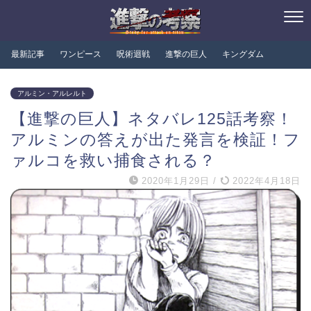
最新記事
ワンピース
呪術迴戦
進撃の巨人
キングダム
アルミン・アルレルト
【進撃の巨人】ネタバレ125話考察！
アルミンの答えが出た発言を検証！フ
ァルコを救い捕食される？
2020年1月29日
/
2022年4月18日