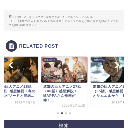
HOME
キャラクター考察まとめ
アルミン・アルレルト
【進撃の巨人】ネタバレ125話考察！アルミンの答えが出た発言を検証！ファル
コを救い捕食される？
RELATED POST
の巨人
進撃の巨人
進撃の巨人
撃の巨人アニメ28話
進撃の巨人アニメ27話
進撃の巨人アニメ26
87話）感想解説！島の
（86話）感想解説！
（85話）感想解説！
魔エピソードと完結...
MAPPAさん作画が
とサムエルから「死ん.
神！...
2022年4月4日
2022年3月
2022年3月21日
検索