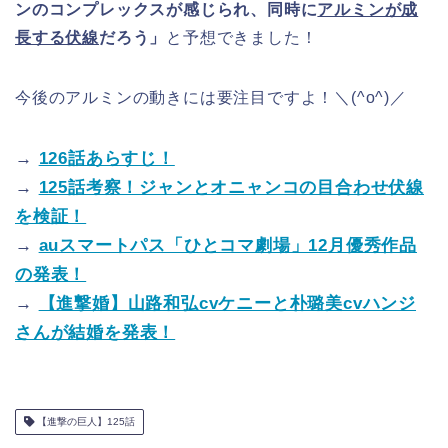
ンのコンプレックスが感じられ、同時に
アルミンが成
長する伏線
だろう」
と予想できました！
今後のアルミンの動きには要注目ですよ！＼(^o^)／
→
126話あらすじ！
→
125話考察！ジャンとオニャンコの目合わせ伏線
を検証！
→
auスマートパス「ひとコマ劇場」12月優秀作品
の発表！
→
【進撃婚】山路和弘cvケニーと朴璐美cvハンジ
さんが結婚を発表！
【進撃の巨人】125話