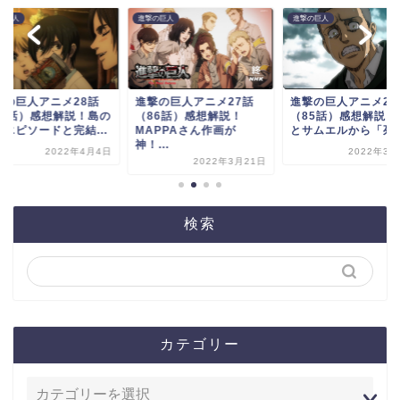
の巨人
進撃の巨人
進撃の巨人
撃の巨人アニメ28話
進撃の巨人アニメ27話
進撃の巨人アニメ26
87話）感想解説！島の
（86話）感想解説！
（85話）感想解説！
魔エピソードと完結...
MAPPAさん作画が
とサムエルから「死ん.
神！...
2022年4月4日
2022年3月
2022年3月21日
検索
カテゴリー