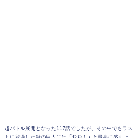
超バトル展開となった117話でしたが、その中でもラス
トに登場した獣の巨人には
「おお！」
と最高に盛り上