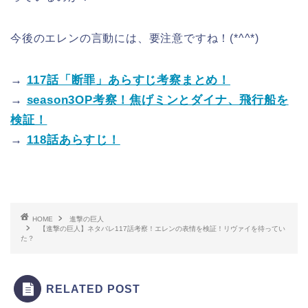
今後のエレンの言動には、要注意ですね！(*^^*)
→
117話「断罪」あらすじ考察まとめ！
→
season3OP考察！焦げミンとダイナ、飛行船を
検証！
→
118話あらすじ！
HOME
進撃の巨人
【進撃の巨人】ネタバレ117話考察！エレンの表情を検証！リヴァイを待ってい
た？
RELATED POST