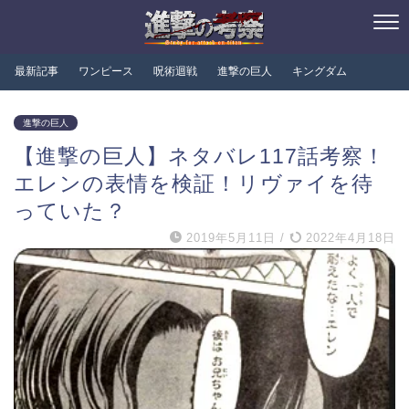
最新記事
ワンピース
呪術迴戦
進撃の巨人
キングダム
進撃の巨人
【進撃の巨人】ネタバレ117話考察！
エレンの表情を検証！リヴァイを待
っていた？
2019年5月11日
/
2022年4月18日