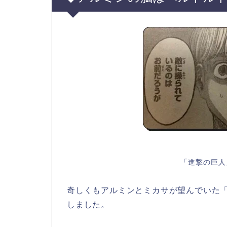
「進撃の巨人
奇しくもアルミンとミカサが望んでいた「
しました。