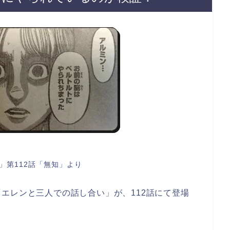
」第112話「無知」より
エレンと三人での話し合い」が、112話にて登場