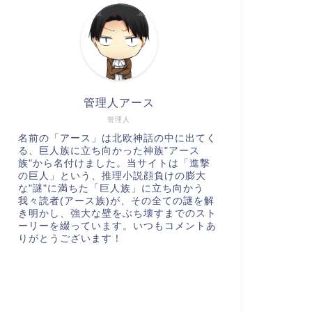
管理人アース
管理人
名前の「アース」は北欧神話の中に出てく
る、巨人族に立ち向かった神族"アース
族"から名付けました。当サイトは「進撃
の巨人」という、推理小説顔負けの膨大
な"謎"に満ちた「巨人族」に立ち向かう
我々読者(アース族)が、その全ての謎を解
き明かし、強大な壁をぶち壊すまでのスト
ーリーを綴っています。いつもコメントあ
りがとうございます！