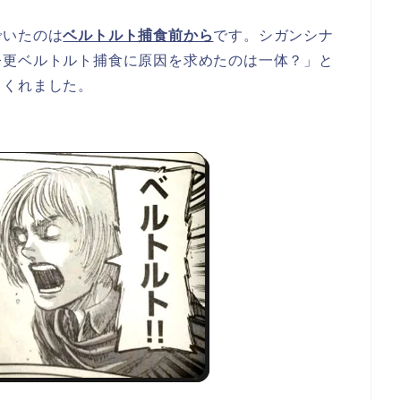
でいたのは
ベルトルト捕食前から
です。シガンシナ
今更ベルトルト捕食に原因を求めたのは一体？」と
てくれました。