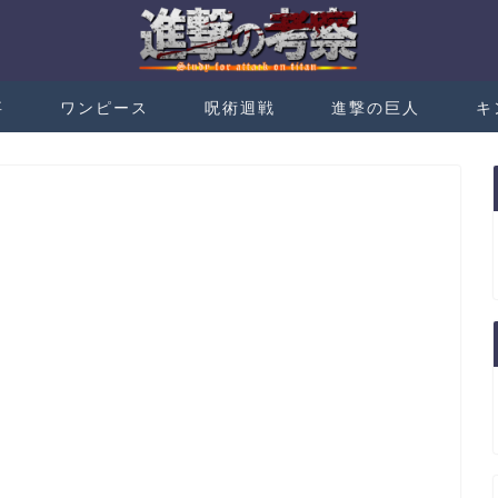
事
ワンピース
呪術迴戦
進撃の巨人
キ