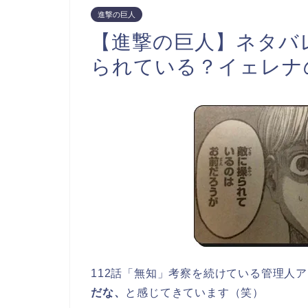
進撃の巨人
【進撃の巨人】ネタバ
られている？イェレナ
112話「無知」考察を続けている管理人
だな、
と感じてきています（笑）