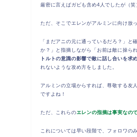
厳密に言えばガビも含め4人でしたが（笑
ただ、そこでエレンがアルミンに向け放
「まだアニの元に通っているだろ？」と
か？」と指摘しながら「お前は敵に操ら
トルトの意識の影響で敵に話し合いを求
れないような攻め方をしました。
アルミンの立場からすれば、尊敬する友
ですよね！
ただ、これらの
エレンの指摘は事実なの
これについては早い段階で、フォロワの