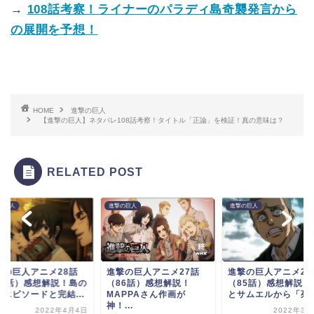
→
108話考察！ライナーのパラディ島奇襲発言から
の展開を予想！
HOME
進撃の巨人
【進撃の巨人】ネタバレ108話考察！タイトル「正論」を検証！真の意味は？
RELATED POST
の巨人
進撃の巨人
進撃の巨人
撃の巨人アニメ28話
進撃の巨人アニメ27話
進撃の巨人アニメ26
87話）感想解説！島の
（86話）感想解説！
（85話）感想解説！
魔エピソードと完結...
MAPPAさん作画が
とサムエルから「死ん.
神！...
2022年4月4日
2022年3月