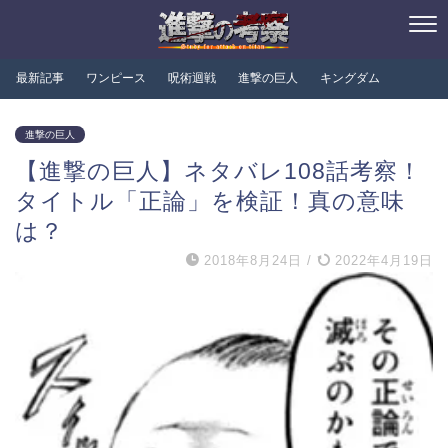
最新記事
ワンピース
呪術迴戦
進撃の巨人
キングダム
進撃の巨人
【進撃の巨人】ネタバレ108話考察！
タイトル「正論」を検証！真の意味
は？
2018年8月24日
/
2022年4月19日