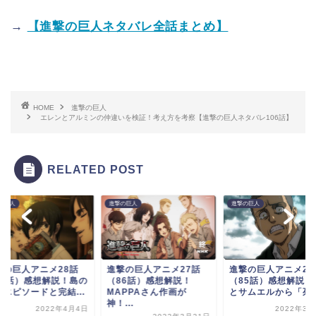
→
【進撃の巨人ネタバレ全話まとめ】
HOME
進撃の巨人
エレンとアルミンの仲違いを検証！考え方を考察【進撃の巨人ネタバレ106話】
RELATED POST
の巨人
進撃の巨人
進撃の巨人
撃の巨人アニメ28話
進撃の巨人アニメ27話
進撃の巨人アニメ26
87話）感想解説！島の
（86話）感想解説！
（85話）感想解説！
魔エピソードと完結...
MAPPAさん作画が
とサムエルから「死ん.
神！...
2022年4月4日
2022年3月