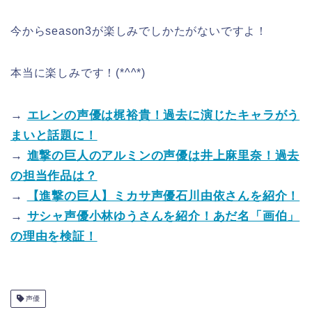
今からseason3が楽しみでしかたがないですよ！
本当に楽しみです！(*^^*)
→
エレンの声優は梶裕貴！過去に演じたキャラがう
まいと話題に！
→
進撃の巨人のアルミンの声優は井上麻里奈！過去
の担当作品は？
→
【進撃の巨人】ミカサ声優石川由依さんを紹介！
→
サシャ声優小林ゆうさんを紹介！あだ名「画伯」
の理由を検証！
声優