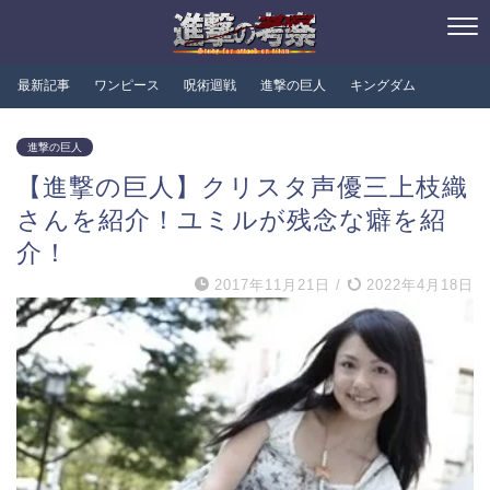
最新記事
ワンピース
呪術迴戦
進撃の巨人
キングダム
進撃の巨人
【進撃の巨人】クリスタ声優三上枝織
さんを紹介！ユミルが残念な癖を紹
介！
2017年11月21日
/
2022年4月18日