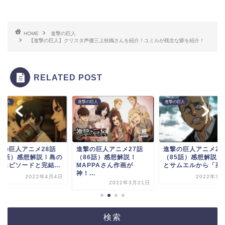
HOME
進撃の巨人
【進撃の巨人】クリスタ声優三上枝織さんを紹介！ユミルが残念な癖を紹介！
RELATED POST
の巨人
進撃の巨人
進撃の巨人
撃の巨人アニメ28話
進撃の巨人アニメ27話
進撃の巨人アニメ26
87話）感想解説！島の
（86話）感想解説！
（85話）感想解説！
魔エピソードと完結...
MAPPAさん作画が
とサムエルから「死ん.
神！...
2022年4月4日
2022年3月
2022年3月21日
検索