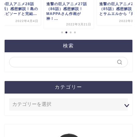
撃の巨人アニメ28話
進撃の巨人アニメ27話
進撃の巨人アニメ26
87話）感想解説！島の
（86話）感想解説！
（85話）感想解説！
魔エピソードと完結...
MAPPAさん作画が
とサムエルから「死ん.
神！...
2022年4月4日
2022年3月
2022年3月21日
検索
カテゴリー