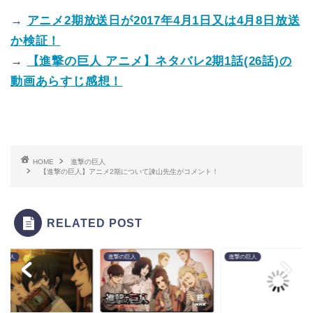
→
アニメ2期放送日が2017年4月1日又は4月8日放送
か検証！
→
【進撃の巨人 アニメ】ネタバレ2期1話(26話)の
動画あらすじ感想！
HOME
進撃の巨人
【進撃の巨人】アニメ2期について諫山先生がコメント！
RELATED POST
の巨人
進撃の巨人
進撃の巨人