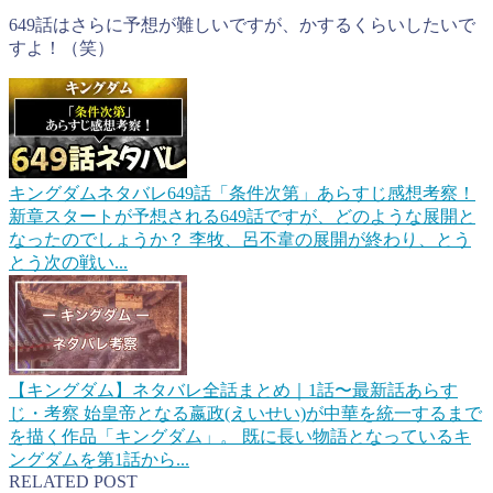
649話はさらに予想が難しいですが、かするくらいしたいで
すよ！（笑）
キングダムネタバレ649話「条件次第」あらすじ感想考察！
新章スタートが予想される649話ですが、どのような展開と
なったのでしょうか？ 李牧、呂不韋の展開が終わり、とう
とう次の戦い...
【キングダム】ネタバレ全話まとめ｜1話〜最新話あらす
じ・考察
始皇帝となる嬴政(えいせい)が中華を統一するまで
を描く作品「キングダム」。 既に長い物語となっているキ
ングダムを第1話から...
RELATED POST