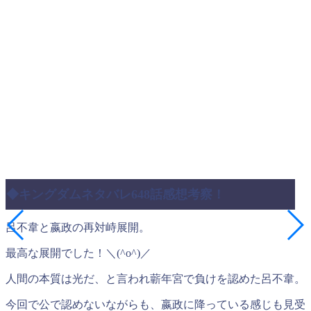
◆キングダムネタバレ648話感想考察！
呂不韋と嬴政の再対峙展開。
最高な展開でした！＼(^o^)／
人間の本質は光だ、と言われ蘄年宮で負けを認めた呂不韋。
今回で公で認めないながらも、嬴政に降っている感じも見受