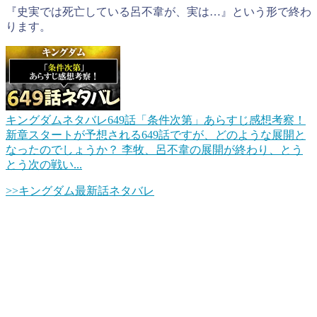
『史実では死亡している呂不韋が、実は…』という形で終わ
ります。
キングダムネタバレ649話「条件次第」あらすじ感想考察！
新章スタートが予想される649話ですが、どのような展開と
なったのでしょうか？ 李牧、呂不韋の展開が終わり、とう
とう次の戦い...
>>キングダム最新話ネタバレ