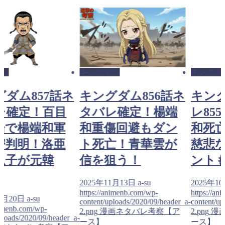
ダム
キングダム
キングダ
グダム857話ネ
キングダム856話ネ
キン
レ確定！百目
タバレ確定！楊端
レ85
場で楊端和軍
和重傷回避もダン
和死亡
密判明！洛亜
ト死亡！青華雲が
慈悲
息子が元韓
信を狙う！
ントも
2025年11月13日
a-su
2025年1
https://animenb.com/wp-
https://an
1月20日
a-su
content/uploads/2020/09/header_a-
content/up
nimenb.com/wp-
2.png
漫画ネタバレ考察【ア
2.png
漫
ploads/2020/09/header_a-
ース】
ース】