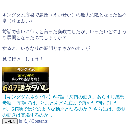
キングダム序盤で嬴政（えいせい）の最大の敵となった呂不
韋（りょふい）。
前話で会いに行くと言った嬴政でしたが、いったいどのよう
な展開となったのでしょうか？
すると、いきなりの展開とまさかのオチが！
見て行きましょう！
【キングダムネタバレ】647話「河南の動き」あらすじ感想
考察！
前話では、とことんどん底まで落ちた李牧でした
が、647話ではどのような動きとなるのか？ さらには、秦側
の動きは登場するのか...
目次 / Contents
OPEN