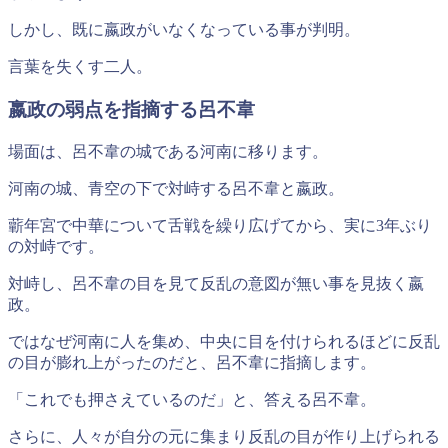
しかし、既に嬴政がいなくなっている事が判明。
言葉を失くす二人。
嬴政の弱点を指摘する呂不韋
場面は、呂不韋の城である河南に移ります。
河南の城、青空の下で対峙する呂不韋と嬴政。
蘄年宮で中華について舌戦を繰り広げてから、実に3年ぶり
の対峙
です。
対峙し、呂不韋の目を見て反乱の意図が無い事を見抜く嬴
政。
ではなぜ河南に人を集め、中央に目を付けられるほどに反乱
の目が膨れ上がったのだと、呂不韋に指摘します。
「これでも押さえているのだ」と、答える呂不韋。
さらに、人々が自分の元に集まり反乱の目が作り上げられる