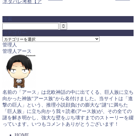
画ネタバレ考察【ア
検索
カテゴリー
カ
管理人
テ
管理人アース
ゴ
リ
ー
名前の「アース」は北欧神話の中に出てくる、巨人族に立ち
向かった神族"アース族"から名付けました。当サイトは「進
撃の巨人」という、推理小説顔負けの膨大な"謎"に満ちた
「巨人族」に立ち向かう我々読者(アース族)が、その全ての
謎を解き明かし、強大な壁をぶち壊すまでのストーリーを綴
っています。いつもコメントありがとうございます！
HOME