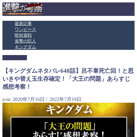
最新記事
ワンピース
呪術迴戦
進撃の巨人
キングダム
キングダム
【キングダムネタバレ648話】呂不韋死亡回！と思
いきや替え玉生存確定！「大王の問題」あらすじ
感想考察！
a-su
2020年7月16日
/
2022年7月19日