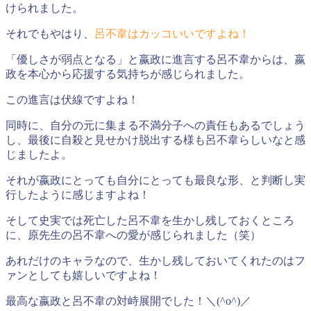
けられました。
それでもやはり、
呂不韋はカッコいいですよね！
「優しさが弱点となる」と嬴政に進言する呂不韋からは、嬴
政を本心から応援する気持ちが感じられました。
この進言は伏線ですよね！
同時に、自分の元に集まる不満分子への責任もあるでしょう
し、最後に自殺と見せかけ脱出する様も呂不韋らしいなと感
じましたよ。
それが嬴政にとっても自分にとっても最良な形、と判断し実
行したように感じますよね！
そして史実では死亡した呂不韋を生かし残しておくところ
に、
原先生の呂不韋への愛が感じられました（笑）
あれだけのキャラなので、生かし残しておいてくれたのはフ
ァンとしても嬉しいですよね！
最高な嬴政と呂不韋の対峙展開でした！＼(^o^)／