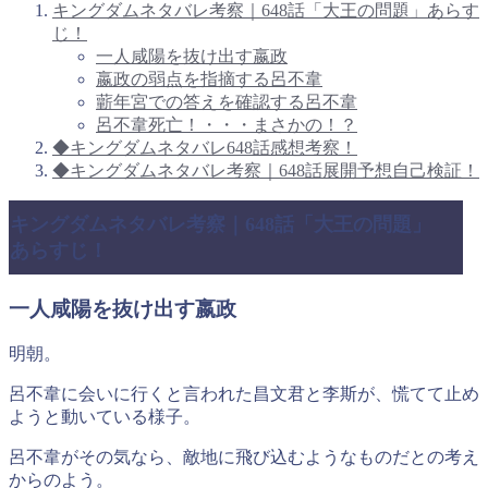
キングダムネタバレ考察｜648話「大王の問題」あらす
じ！
一人咸陽を抜け出す嬴政
嬴政の弱点を指摘する呂不韋
蘄年宮での答えを確認する呂不韋
呂不韋死亡！・・・まさかの！？
◆キングダムネタバレ648話感想考察！
◆キングダムネタバレ考察｜648話展開予想自己検証！
キングダムネタバレ考察｜648話「大王の問題」
あらすじ！
一人咸陽を抜け出す嬴政
明朝。
呂不韋に会いに行くと言われた昌文君と李斯が、慌てて止め
ようと動いている様子。
呂不韋がその気なら、敵地に飛び込むようなものだとの考え
からのよう。