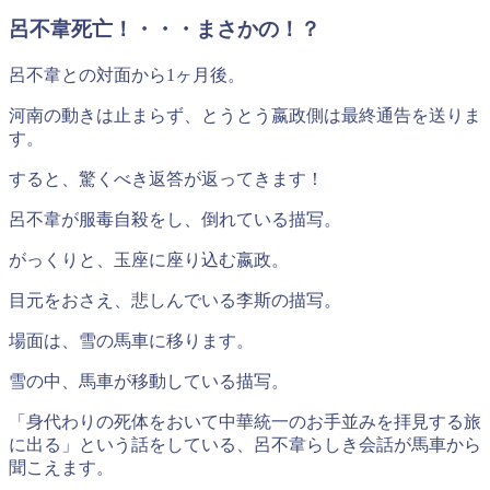
呂不韋死亡！・・・まさかの！？
呂不韋との対面から1ヶ月後。
河南の動きは止まらず、とうとう嬴政側は最終通告を送りま
す。
すると、驚くべき返答が返ってきます！
呂不韋が服毒自殺をし、倒れている描写。
がっくりと、玉座に座り込む嬴政。
目元をおさえ、悲しんでいる李斯の描写。
場面は、雪の馬車に移ります。
雪の中、馬車が移動している描写。
「身代わりの死体をおいて中華統一のお手並みを拝見する旅
に出る」という話をしている、呂不韋らしき会話が馬車から
聞こえます。