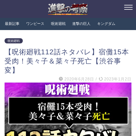
最新記事
ワンピース
呪術迴戦
進撃の巨人
キングダム
呪術廻戦
【呪術廻戦112話ネタバレ】宿儺15本
受肉！美々子＆菜々子死亡【渋谷事
変】
2020年6月28日
/
2023年1月2日