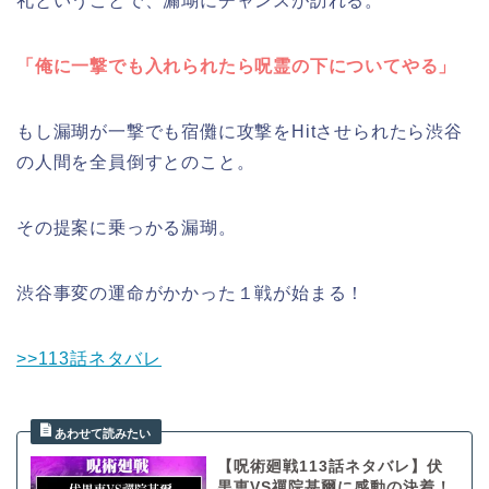
礼ということで、漏瑚にチャンスが訪れる。
「俺に一撃でも入れられたら呪霊の下についてやる」
もし漏瑚が一撃でも宿儺に攻撃をHitさせられたら渋谷
の人間を全員倒すとのこと。
その提案に乗っかる漏瑚。
渋谷事変の運命がかかった１戦が始まる！
>>113話ネタバレ
【呪術廻戦113話ネタバレ】伏
黒恵VS禪院甚爾に感動の決着！