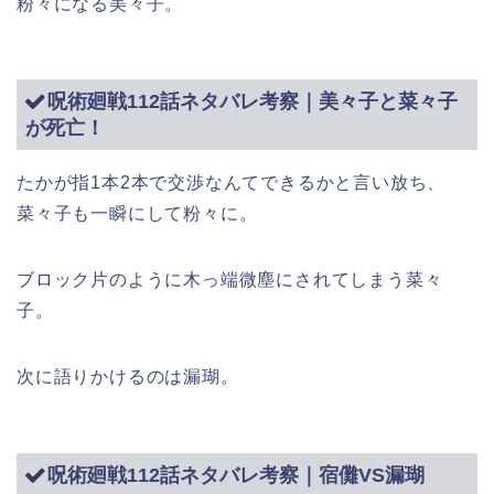
粉々になる美々子。
呪術廻戦112話ネタバレ考察｜美々子と菜々子
が死亡！
たかが指1本2本で交渉なんてできるかと言い放ち、
菜々子も一瞬にして粉々に。
ブロック片のように木っ端微塵にされてしまう菜々
子。
次に語りかけるのは漏瑚。
呪術廻戦112話ネタバレ考察｜宿儺VS漏瑚