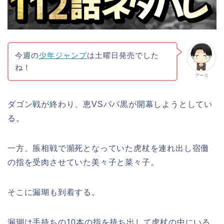
今週の
少年ジャンプ
は土曜日発売でした
ね！
アース
ダゴン戦が終わり、恵VSパパ黒が開幕しようとしてい
る。
一方、脹相戦で瀕死となっていた虎杖を連れ出し宿儺
の指を受肉させていた美々子と菜々子。
そこに漏瑚も到着する。
漏瑚は手持ちの10本の指を持ち出して虎杖の中にいる