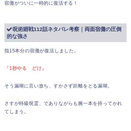
宿儺がついに一時的に復活する！
呪術廻戦112話ネタバレ考察｜両面宿儺の圧倒
的な強さ
指15本分の宿儺が復活しました。
「1秒やる どけ」
そう漏瑚に言い放ち、すかさず距離をとる漏瑚。
さすが特級呪霊、でありながらも腕一本を持ってかれ
てしまう。