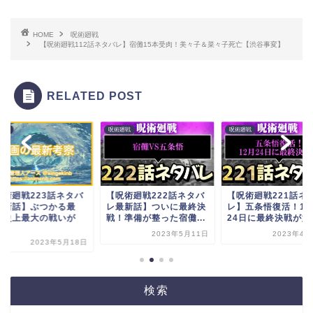
HOME
呪術廻戦
【呪術廻戦112話ネタバレ】宿儺15本受肉！美々子＆菜々子死亡【渋谷事変】
RELATED POST
廻戦
呪術廻戦
呪術廻戦
呪術廻戦223話ネタバ
【呪術廻戦222話ネタバ
【呪術廻戦221話ネ
最新話】ぶつかる最
レ最新話】ついに最終決
レ】五条悟復活！12
！史上最大の戦いが
戦！準備が整った宿儺...
24日に最終決戦が始..
.
2023年5月11日
2023年4月
2023年5月18日
検索