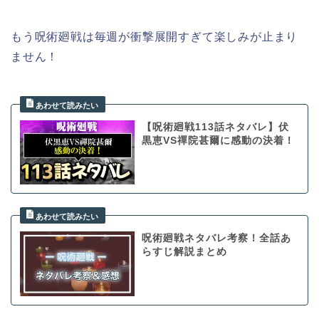
もう呪術廻戦は毎週が衝撃展開すぎて楽しみが止まり
ません！
【呪術廻戦113話ネタバレ】伏
黒恵VS禪院甚爾に感動の決着！
呪術廻戦ネタバレ考察！全話あ
らすじ解説まとめ