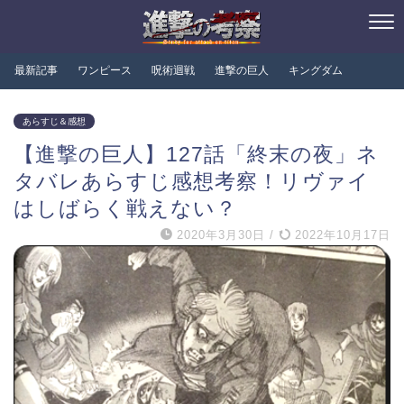
最新記事
ワンピース
呪術迴戦
進撃の巨人
キングダム
あらすじ＆感想
【進撃の巨人】127話「終末の夜」ネ
タバレあらすじ感想考察！リヴァイ
はしばらく戦えない？
2020年3月30日
/
2022年10月17日