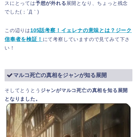
スにとっては
予想が外れる
展開となり、ちょっと残念
でした(；´Д｀)
105話考察！イェレナの意味とは？ジーク
この辺りは
信奉者を検証！
にて考察していますので見てみて下さ
い！
マルコ死亡の真相をジャンが知る展開
そしてとうとう
ジャンがマルコ死亡の真相を知る展開
となりました。